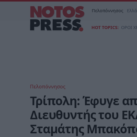
Πελοπόννησος
Ελλ
HOT TOPICS:
ΟΡΟΙ Χ
Πελοπόννησος
Τρίπολη: Έφυγε απ
Διευθυντής του Ε
Σταμάτης Μπακόπ