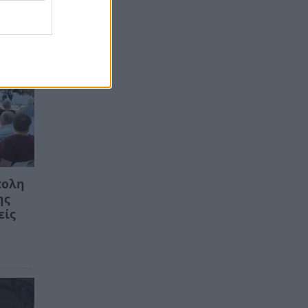
πολη
ης
είς