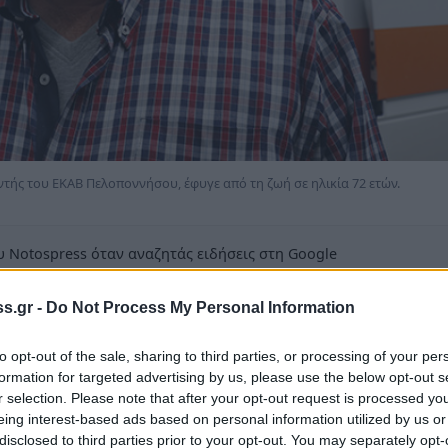
τής του ΕΚΑΒ Πελοποννήσου, έφυγε από τη ζωή σε ηλικία 72 ετών.
 Notospress όταν αναζητάς ειδήσεις στη Google
οσθήκη ως προτιμώμενη πηγή
s.gr -
Do Not Process My Personal Information
τα αποτελέσματα της Google
to opt-out of the sale, sharing to third parties, or processing of your per
 ιατρός Σταμάτης Βασ. Μπακόπουλος. Η
formation for targeted advertising by us, please use the below opt-out s
τάρτη 10 Ιουνίου στον Μητροπολιτικό Ιερό
r selection. Please note that after your opt-out request is processed y
eing interest-based ads based on personal information utilized by us or
disclosed to third parties prior to your opt-out. You may separately opt-