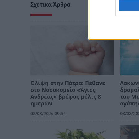
Σχετικά Άρθρα
Θλίψη στην Πάτρα: Πέθανε
Λακωνί
στο Νοσοκομείο «Άγιος
δρομολ
Ανδρέας» βρέφος μόλις 8
του Μι
ημερών
αγάπη
08/08/2026 09:34
08/08/20