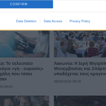
CONFIRM
Data Deletion
Data Access
Privacy Policy
α: Το τελευταίο
Λακωνία: Η Ιερή Μητρό
όγιο «γη - ουρανός»
Μονεμβασίας και Σπάρτ
χάλη που τόσοι
υποδέχεται τους ομογεν
σαν
08/08/2026 08:50
26 09:05