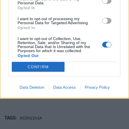
για παιδιά νηπιαγωγείου και των πρώτων
Personal Data.
Opted In
τάξεων δημοτικού.
I want to opt-out of processing my
Personal Data for Targeted Advertising.
Opted In
I want to opt-out of Collection, Use,
Retention, Sale, and/or Sharing of my
Personal Data that Is Unrelated with the
Purposes for which it was collected.
Opted Out
CONFIRM
Data Deletion
Data Access
Privacy Policy
TAGS:
ΚΟΙΝΩΝΙΑ