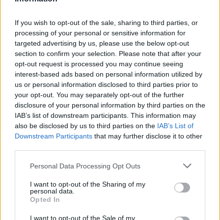
Πολιτιστικό και Περιβαλλοντικό Σύλλογο
If you wish to opt-out of the sale, sharing to third parties, or
«ΠΑΡΟΡΙ 2011»
processing of your personal or sensitive information for
targeted advertising by us, please use the below opt-out
Δευτέρα 14 Μαρτίου 2016
section to confirm your selection. Please note that after your
11.00: Καστόρι
opt-out request is processed you may continue seeing
interest-based ads based on personal information utilized by
Παραδοσιακή Εκδήλωση «Μουτζουροδευτέρα»,
us or personal information disclosed to third parties prior to
με Παρέλαση αρμάτων, Μουσική και Κεράσματα
your opt-out. You may separately opt-out of the further
με την υποστήριξη όλων των τοπικών συλλόγων
disclosure of your personal information by third parties on the
IAB’s list of downstream participants. This information may
του Καστορίου
also be disclosed by us to third parties on the
IAB’s List of
Downstream Participants
that may further disclose it to other
Αποκριάτικες εκδηλώσεις στη Δημόσια
third parties.
Βιβλιοθήκη Σπάρτης
Από 29 Φεβρουαρίου έως 4 Μαρτίου και από 7
Personal Data Processing Opt Outs
Μαρτίου έως 11 Μαρτίου 2016, τις πρωινές
I want to opt-out of the Sharing of my
personal data.
ώρες στο παιδικό τμήμα της βιβλιοθήκης, θα
Opted In
πραγματοποιηθούν αποκριάτικες εκδηλώσεις
I want to opt-out of the Sale of my