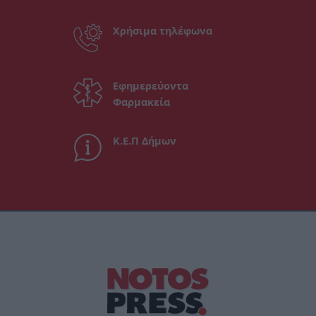
Χρήσιμα τηλέφωνα
Εφημερεύοντα
Φαρμακεία
Κ.Ε.Π Δήμων