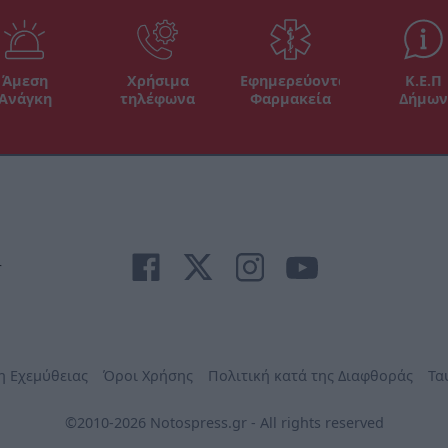
Άμεση
Χρήσιμα
Εφημερεύοντα
Κ.Ε.Π
Ανάγκη
τηλέφωνα
Φαρμακεία
Δήμων
r
η Εχεμύθειας
Όροι Χρήσης
Πολιτική κατά της Διαφθοράς
Τα
©2010-2026 Notospress.gr - All rights reserved