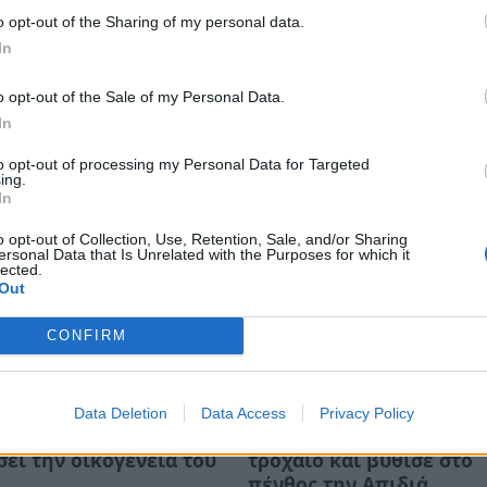
o opt-out of the Sharing of my personal data.
In
o opt-out of the Sale of my Personal Data.
In
to opt-out of processing my Personal Data for Targeted
ing.
In
o opt-out of Collection, Use, Retention, Sale, and/or Sharing
ersonal Data that Is Unrelated with the Purposes for which it
lected.
Out
CONFIRM
 Πως ένα τελεσίγραφο
Λακωνία: Η Ελένη αύριο
Data Deletion
Data Access
Privacy Policy
τασε στο σημείο να
έπιανε δουλειά – «Έφυγ
ει την οικογένεια του
τροχαίο και βύθισε στο
πένθος την Απιδιά