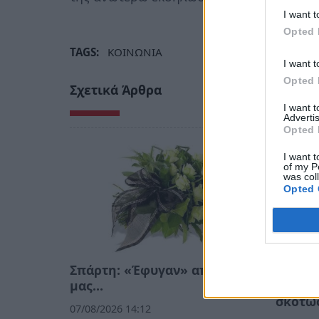
I want t
Opted 
TAGS:
ΚΟΙΝΩΝΙΑ
I want t
Opted 
Σχετικά Άρθρα
I want 
Advertis
Opted 
I want t
of my P
was col
Opted 
Σπάρτη: «Έφυγαν» από κοντά
Αθήνα:
μας…
τον έφ
σκοτώσ
07/08/2026 14:12