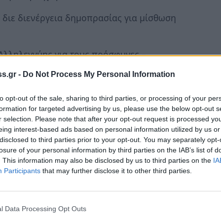
 διε διενέργεια δημοπρασίας για μίσθωση
Αλληλεγγύης για τους πρόσφυγες –
 συγκρότηση επιτροπής παραλαβής των
s.gr -
Do Not Process My Personal Information
ν πραγματοποίηση της ανωτέρω εκδήλωσης –
to opt-out of the sale, sharing to third parties, or processing of your per
formation for targeted advertising by us, please use the below opt-out s
θέμα «συμπεριφοράς γονέων και παιδιών στην
r selection. Please note that after your opt-out request is processed y
eing interest-based ads based on personal information utilized by us or
disclosed to third parties prior to your opt-out. You may separately opt-
losure of your personal information by third parties on the IAB’s list of
παραλαβής των προμηθειών που θα
. This information may also be disclosed by us to third parties on the
IA
 κατάθλιψη – ψήφιση πίστωσης
Participants
that may further disclose it to other third parties.
στην Σκάλα Λακωνίας και συγκρότηση
ου θα απαιτηθούν για την πραγματοποίηση
l Data Processing Opt Outs
σης.