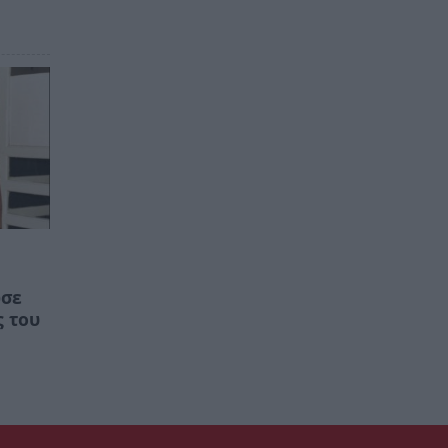
ωσε
ς του