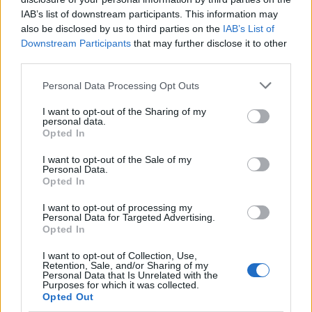
IAB’s list of downstream participants. This information may
also be disclosed by us to third parties on the
IAB’s List of
Downstream Participants
that may further disclose it to other
Λακωνία: Το τελευταίο δρομολόγιο «γη -
third parties.
ουρανός» του Μιχάλη που τόσοι αγάπησαν
Personal Data Processing Opt Outs
08/08/2026 09:05
I want to opt-out of the Sharing of my
personal data.
Opted In
I want to opt-out of the Sale of my
Personal Data.
Opted In
I want to opt-out of processing my
Personal Data for Targeted Advertising.
Opted In
I want to opt-out of Collection, Use,
Retention, Sale, and/or Sharing of my
Personal Data that Is Unrelated with the
Purposes for which it was collected.
Opted Out