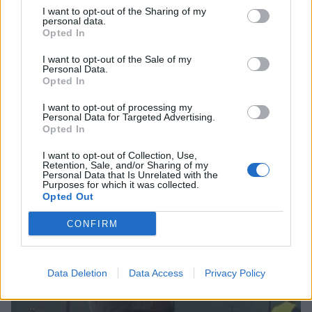
I want to opt-out of the Sharing of my
personal data.
Opted In
I want to opt-out of the Sale of my
Personal Data.
Opted In
I want to opt-out of processing my
Personal Data for Targeted Advertising.
Opted In
I want to opt-out of Collection, Use,
Retention, Sale, and/or Sharing of my
Personal Data that Is Unrelated with the
Εθελοντής πυροσβέστης έσωσε δεκάδες
Purposes for which it was collected.
σπίτια, αλλά κάηκε το δικό του
Opted Out
03/08/2026 12:52
CONFIRM
Data Deletion
Data Access
Privacy Policy