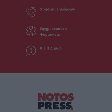
Χρήσιμα τηλέφωνα
Εφημερεύοντα
Φαρμακεία
Κ.Ε.Π Δήμων