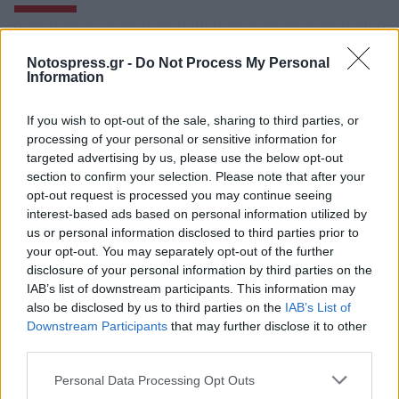
Notospress.gr -
Do Not Process My Personal
Information
If you wish to opt-out of the sale, sharing to third parties, or
processing of your personal or sensitive information for
targeted advertising by us, please use the below opt-out
section to confirm your selection. Please note that after your
opt-out request is processed you may continue seeing
interest-based ads based on personal information utilized by
us or personal information disclosed to third parties prior to
your opt-out. You may separately opt-out of the further
disclosure of your personal information by third parties on the
Λακωνία: Η Ελένη αύριο θα έπιανε δουλειά –
IAB’s list of downstream participants. This information may
«Έφυγε» σε τροχαίο και βύθισε στο πένθος
also be disclosed by us to third parties on the
IAB’s List of
την Απιδιά
Downstream Participants
that may further disclose it to other
third parties.
05/08/2026 10:25
Personal Data Processing Opt Outs