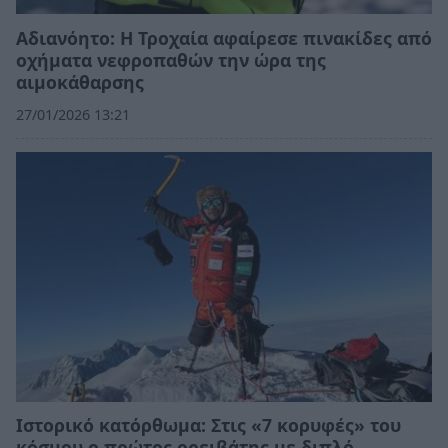
Αδιανόητο: Η Τροχαία αφαίρεσε πινακίδες από
οχήματα νεφροπαθών την ώρα της
αιμοκάθαρσης
27/01/2026 13:21
Ιστορικό κατόρθωμα: Στις «7 κορυφές» του
κόσμου ο πρώτος ορειβάτης με διπλό