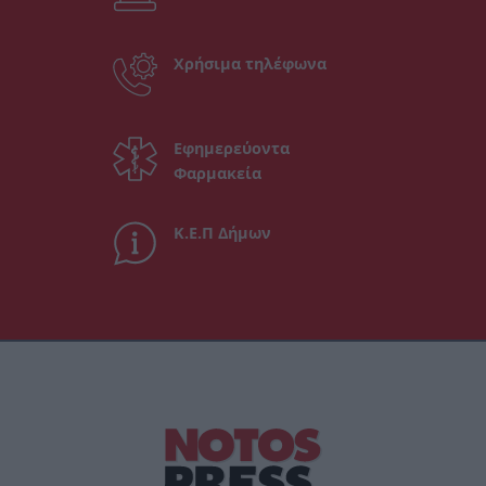
Χρήσιμα τηλέφωνα
Εφημερεύοντα
Φαρμακεία
Κ.Ε.Π Δήμων