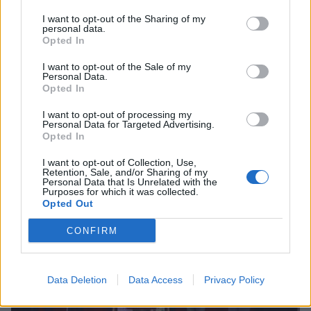
I want to opt-out of the Sharing of my
personal data.
Opted In
I want to opt-out of the Sale of my
Personal Data.
Opted In
I want to opt-out of processing my
Κυψέλη: Σοκαριστική καταγγελία για βιασμό
Personal Data for Targeted Advertising.
Opted In
25χρονης γυναίκας ΑμεΑ
21/02/2026 18:25
I want to opt-out of Collection, Use,
Retention, Sale, and/or Sharing of my
Personal Data that Is Unrelated with the
Purposes for which it was collected.
Opted Out
CONFIRM
Data Deletion
Data Access
Privacy Policy