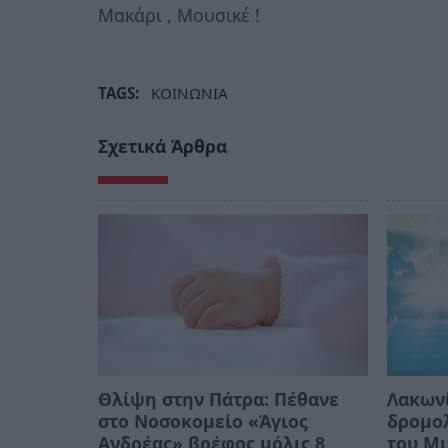
Μακάρι , Μουσικέ !
TAGS:
ΚΟΙΝΩΝΙΑ
Σχετικά Άρθρα
Θλίψη στην Πάτρα: Πέθανε
Λακωνί
στο Νοσοκομείο «Άγιος
δρομολ
Ανδρέας» βρέφος μόλις 8
του Μι