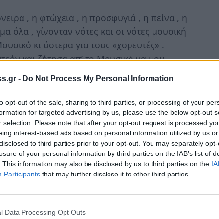
νειρα , η φτώχεια , η προσφυγιά , η πείνα , η
μα όλα , γίνονταν νότες και οι νότες μουσική
ουσικό κι ύστερα για τους «χορευτές» .
ντεόν και ζήτησα απ’ το Μουσικό να μου
 ένα πλατύ χαμόγελο , χωρίς να σταματήσει να
s.gr -
Do Not Process My Personal Information
 γνέψιμο κι εκείνος μου ανταπέδωσε
to opt-out of the sale, sharing to third parties, or processing of your per
 … «bella ciao»:
formation for targeted advertising by us, please use the below opt-out s
r selection. Please note that after your opt-out request is processed y
eing interest-based ads based on personal information utilized by us or
ao,
disclosed to third parties prior to your opt-out. You may separately opt-
losure of your personal information by third parties on the IAB’s list of
. This information may also be disclosed by us to third parties on the
IA
Participants
that may further disclose it to other third parties.
l Data Processing Opt Outs