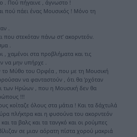
ο . Πού πήγαινε , άγνωστο !
αι πού πάει ένας Μουσικός ! Μόνο τη
αν .
κι που στεκόταν πάνω στ’ ακορντεόν.
μα .
ι , χαμένοι στα προβλήματα και τις
ν να μην υπήρχε .
ν το Μύθο του Ορφέα , που με τη Μουσική
ορούσαν να φανταστούν , ότι θα ’ρχόταν
αι των Ηρώων , που η Μουσική δεν θα
ώπους !!!
υς κοίταζε όλους στα μάτια ! Και τα δάχτυλά
ύρα πλήκτρα και η φυσούνα του ακορντεόν
 και τα βαλς και τα τανγκό και οι ρούμπες
οβίλιζαν σε μιαν αόρατη πίστα χορού μακριά