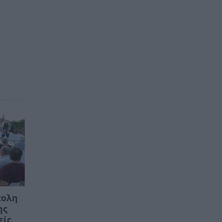
πολη
ης
είς