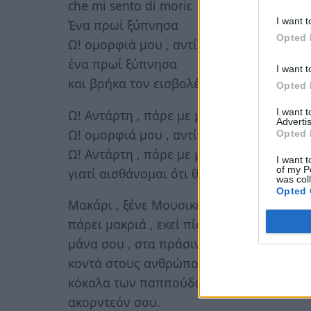
che mi sento di morir.
I want t
Ένα πρωί ξύπνησα
Opted 
Ω! ομορφιά μου , αντίο , αντίο , αντίο
ένα πρωί ξύπνησα
I want t
και βρήκα τον εισβολέα .
Opted 
I want 
Ω! Αντάρτη , πάρε με μακριά
Advertis
Ω! ομορφιά μου , αντίο , αντίο , αντίο .
Opted 
Ω! Αντάρτη , πάρε με μακριά
I want t
of my P
γιατί αισθάνομαι ότι θα πεθάνω .
was col
Opted 
Μακάρι , ξένε Μουσικέ , να μπορούσε να
πάρει μακριά , εκεί πίσω στη όμορφη πα
μάνα σου , στα πράσινα λιβάδια που έπαι
κοντά στους ανθρώπους που αγάπησες και
κόκαλα των παππούδων σου , εκεί που τα
ακορντεόν σου.