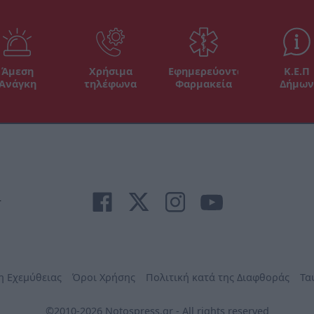
Άμεση
Χρήσιμα
Εφημερεύοντα
Κ.Ε.Π
Ανάγκη
τηλέφωνα
Φαρμακεία
Δήμων
r
η Εχεμύθειας
Όροι Χρήσης
Πολιτική κατά της Διαφθοράς
Τα
©2010-2026 Notospress.gr - All rights reserved