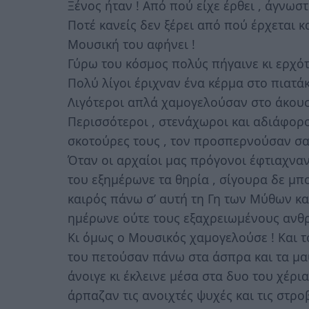
Ξένος ήταν ! Από πού είχε έρθει , άγνωστ
Ποτέ κανείς δεν ξέρει από πού έρχεται κ
Μουσική του αφήνει !
Γύρω του κόσμος πολύς πήγαινε κι ερχότ
Πολύ λίγοι έριχναν ένα κέρμα στο πιατά
Λιγότεροι απλά χαμογελούσαν στο άκουσ
Περισσότεροι , στενάχωροι και αδιάφορο
σκοτούρες τους , τον προσπερνούσαν σα
Όταν οι αρχαίοι μας πρόγονοι έφτιαχνα
του εξημέρωνε τα θηρία , σίγουρα δε μπ
καιρός πάνω σ’ αυτή τη Γη των Μύθων κ
ημέρωνε ούτε τους εξαχρειωμένους ανθρ
Κι όμως ο Μουσικός χαμογελούσε ! Και το
του πετούσαν πάνω στα άσπρα και τα μα
άνοιγε κι έκλεινε μέσα στα δυο του χέρια
άρπαζαν τις ανοιχτές ψυχές και τις στρ