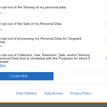
o opt-out of the Sharing of my personal data.
In
o opt-out of the Sale of my Personal Data.
In
to opt-out of processing my Personal Data for Targeted
ing.
In
o opt-out of Collection, Use, Retention, Sale, and/or Sharing
ersonal Data that Is Unrelated with the Purposes for which it
lected.
Out
 γίνει αντάρτης η Μουσική σου και να σε
τρίδα σου , εκεί που σε νανούρισε κάποτε η
CONFIRM
ζες με τ’ άλλα παιδιά και στα ψηλά βουνά ,
 σ’ αγάπησαν , εκεί που είναι θαμμένα τα
Data Deletion
Data Access
Privacy Policy
 πουλιά τραγουδάνε τις ίδιες μουσικές με το