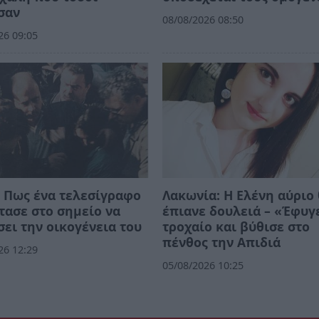
σαν
08/08/2026 08:50
26 09:05
 Πως ένα τελεσίγραφο
Λακωνία: Η Ελένη αύριο
τασε στο σημείο να
έπιανε δουλειά – «Έφυγ
ει την οικογένεια του
τροχαίο και βύθισε στο
πένθος την Απιδιά
26 12:29
05/08/2026 10:25