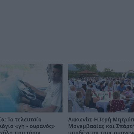
α: Το τελευταίο
Λακωνία: Η Ιερή Μητρό
όγιο «γη - ουρανός»
Μονεμβασίας και Σπάρτ
χάλη που τόσοι
υποδέχεται τους ομογεν