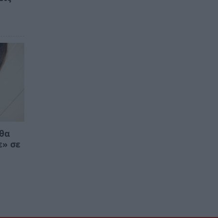
 θα
ε» σε