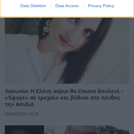
Data Deletion
Data Access
Privacy Policy
Λακωνία: Η Ελένη αύριο θα έπιανε δουλειά –
«Έφυγε» σε τροχαίο και βύθισε στο πένθος
την Απιδιά
05/08/2026 10:25