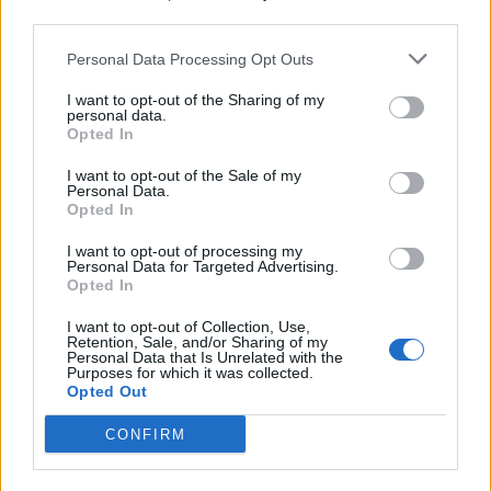
third parties.
Σπάρτη: «Έφυγαν» από κοντά μας…
Personal Data Processing Opt Outs
07/08/2026 14:12
I want to opt-out of the Sharing of my
personal data.
Opted In
I want to opt-out of the Sale of my
Personal Data.
Opted In
I want to opt-out of processing my
Personal Data for Targeted Advertising.
Opted In
I want to opt-out of Collection, Use,
Retention, Sale, and/or Sharing of my
Personal Data that Is Unrelated with the
Purposes for which it was collected.
Opted Out
Αθήνα: Πως ένα τελεσίγραφο τον έφτασε στο
CONFIRM
σημείο να σκοτώσει την οικογένεια του
07/08/2026 12:29