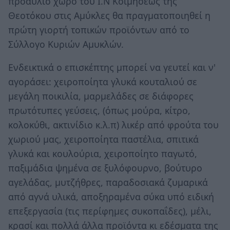
προαύλιο χώρο του Ι.Ν Κοιμήσεως της
Θεοτόκου στις Αμύκλες θα πραγματοποιηθεί η
πρώτη γιορτή τοπικών προϊόντων από το
Σύλλογο Κυριών Αμυκλών.
Ενδεικτικά ο επισκέπτης μπορεί να γευτεί και ν'
αγοράσει: χειροποίητα γλυκά κουταλιού σε
μεγάλη ποικιλία, μαρμελάδες σε διάφορες
πρωτότυπες γεύσεις, (όπως μούρα, κίτρο,
κολοκύθι, ακτινίδιο κ.λ.π) λικέρ από φρούτα του
χωριού μας, χειροποίητα παστέλια, σπιτικά
γλυκά και κουλούρια, χειροποίητο παγωτό,
παξιμάδια ψημένα σε ξυλόφουρνο, βούτυρο
αγελάδας, μυτζήθρες, παραδοσιακά ζυμαρικά
από αγνά υλικά, αποξηραμένα σύκα υπό ειδική
επεξεργασία (τις περίφημες συκοπαΐδες), μέλι,
κρασί και πολλά άλλα προϊόντα κι εδέσματα της