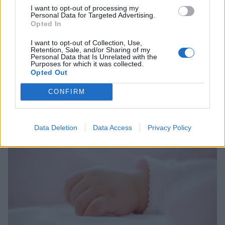
I want to opt-out of processing my
Personal Data for Targeted Advertising.
Opted In
I want to opt-out of Collection, Use,
Retention, Sale, and/or Sharing of my
Personal Data that Is Unrelated with the
Purposes for which it was collected.
Opted Out
Σχετικά Άρθρα
CONFIRM
Data Deletion
Data Access
Privacy Policy