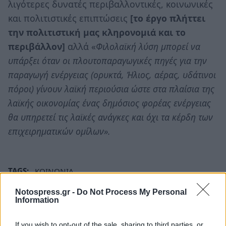
λιγότερες δυνατές περιβαλλοντικές, κοινωνικές
και πολιτιστικές επιπτώσεις
[το έργο πλήττει
την πολιτιστική μας κληρονομιά και το
περιβάλλον]
αλλά «
Φιλολαϊκή λύση μπορεί να
υπάρξει όταν οι πλουτοπαραγωγικές πηγές για την
παραγωγή ενέργειας (ορυκτά, Ήλιος, αέρας, υδάτινοι
πόροι) γίνουν λαϊκή περιούσια ώστε στα πλαίσια της
λαϊκής οικονομίας ένας δημόσιος φορέας ενέργειας
θα υπηρετεί τις λαϊκές ανάγκες και όχι τα κέρδη των
επιχειρηματικών ομίλων».
TAGS:
ΚΟΙΝΩΝΙΑ
Notospress.gr -
Do Not Process My Personal
Information
If you wish to opt-out of the sale, sharing to third parties, or