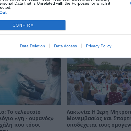
ersonal Data that Is Unrelated with the Purposes for which it
lected.
Out
CONFIRM
Data Deletion
Data Access
Privacy Policy
α: Το τελευταίο
Λακωνία: Η Ιερή Μητρό
όγιο «γη - ουρανός»
Μονεμβασίας και Σπάρτ
χάλη που τόσοι
υποδέχεται τους ομογεν