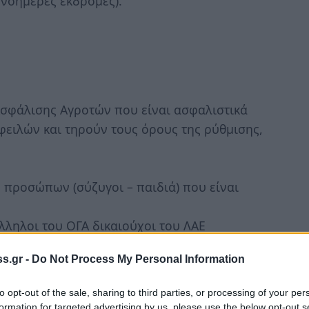
ονοήμερες εκδρομές).
Ασφάλισης Αγροτών που είναι ασφαλιστικά
φειλών και τηρούν τους όρους της ρύθμισης,
 προσώπων (σύζυγοι – παιδιά) που είναι
λληλοι του ΟΓΑ δικαιούχοι του ΛΑΕ
s.gr -
Do Not Process My Personal Information
ροστατευόμενων μελών με ενεργή ασφαλιστική
to opt-out of the sale, sharing to third parties, or processing of your per
 της αίτησης).
formation for targeted advertising by us, please use the below opt-out s