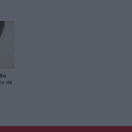
 θα
ε» σε