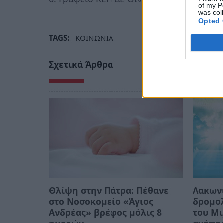
of my P
was col
Opted 
TAGS:
ΚΟΙΝΩΝΙΑ
Σχετικά Άρθρα
Θλίψη στην Πάτρα: Πέθανε
Λακωνί
στο Νοσοκομείο «Άγιος
δρομολ
Ανδρέας» βρέφος μόλις 8
του Μι