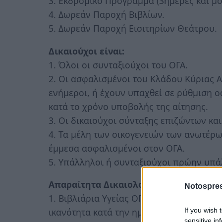
3. Εκδρομικό Πρόγραμμα (3ήμερες και μ
4. Δωρεάν Παροχή Βιβλίων.
5. Δωρεάν Παροχή Εισιτηρίων Θεάτρου.
Δικαιούχοι είναι:
1. Όλοι οι συνταξιούχοι του ΟΓΑ.
2. Οι ασφαλισμένοι του Κλάδου Κύριας 
ενήμεροι, ή έχουν υπαχθεί σε ρύθμιση ο
κατά το χρόνο υποβολής της αίτησης.
3. Οι δικαιούχοι σύνταξης επιζώντων και
4. Τα μέλη των οικογενειών των ανωτέρω
έμμεσα ασφαλισμένοι στον ΟΓΑ.
5. Υπάλληλοι ή συνταξιούχοι πρώην υπά
Απαραίτητα Δικαιολογητικά:
Notospres
1. Βιβλιάρια Υγείας ΟΓΑ (ατομικό και π
If you wish 
ικανότητα κατά την ημερομηνία υποβολής
sensitive in