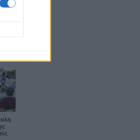
πολη
ης
είς