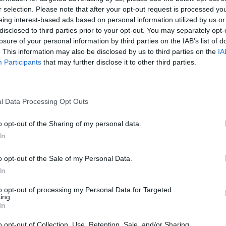
r selection. Please note that after your opt-out request is processed y
να προκύπτει ο ΑΜΚΑ και ο Αριθμός Μητρώου
eing interest-based ads based on personal information utilized by us or
disclosed to third parties prior to your opt-out. You may separately opt-
losure of your personal information by third parties on the IAB’s list of
έσματος πιστοποίησης αναπηρίας ή της
. This information may also be disclosed by us to third parties on the
IA
ια τους συνταξιούχους του ΟΓΑ που πάσχουν
Participants
that may further disclose it to other third parties.
 εγκεφαλική παράλυση.
σε περίπτωση μη αυτοπρόσωπης παρουσίας
l Data Processing Opt Outs
o opt-out of the Sharing of my personal data.
 να απευθύνεστε στα Κέντρα Εξυπηρέτησης
In
5-87, τηλέφωνο: 2731361600.
o opt-out of the Sale of my Personal Data.
731089370.
In
 2731074560.
to opt-out of processing my Personal Data for Targeted
731035388.
ing.
In
 2731361012.
 2731094194.
o opt-out of Collection, Use, Retention, Sale, and/or Sharing