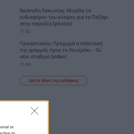
Νεάπολη Λακωνίας: Μεγάλο το
ενδιαφέρον του κόσμου για το Παζάρι
στην παραλία (photos)
11:52
Προαστιακός: Προχωρά η επέκταση
της γραμμής προς το Λουτράκι – Οι
νέοι σταθμοί (video)
11:34
Δείτε όλες τις ειδήσεις
sonal or
ection to