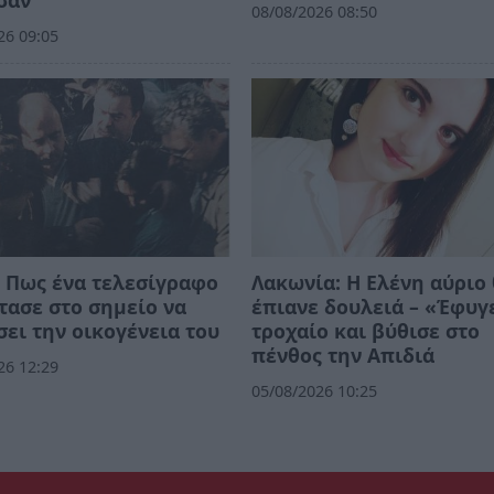
σαν
08/08/2026 08:50
26 09:05
 Πως ένα τελεσίγραφο
Λακωνία: Η Ελένη αύριο
τασε στο σημείο να
έπιανε δουλειά – «Έφυγ
ει την οικογένεια του
τροχαίο και βύθισε στο
πένθος την Απιδιά
26 12:29
05/08/2026 10:25