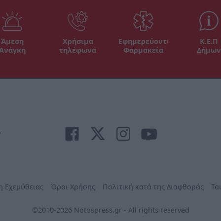
Άμεση
Χρήσιμα
Εφημερεύοντα
Κ.Ε.Π
Ανάγκη
τηλέφωνα
Φαρμακεία
Δήμων
r
η Εχεμύθειας
Όροι Χρήσης
Πολιτική κατά της Διαφθοράς
Τα
©2010-2026 Notospress.gr - All rights reserved