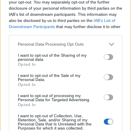
θερμοπληξίας, ιδίως σε βρέφη και μικρά παιδιά
your opt-out. You may separately opt-out of the further
disclosure of your personal information by third parties on the
καθώς η επιφάνεια του σώματός τους είναι
IAB’s list of downstream participants. This information may
μικρότερη απ’ αυτήν των ενηλίκων κι έτσι η
also be disclosed by us to third parties on the
IAB’s List of
θερμοκρασία τους αυξάνεται πολύ ευκολότερα.
Downstream Participants
that may further disclose it to other
third parties.
Κατά την θερμοπληξία, η θερμοκρασία του
Personal Data Processing Opt Outs
σώματος απορρυθμίζεται και αυξάνεται
I want to opt-out of the Sharing of my
προκαλώντας συμπτώματα όπως:
personal data.
Opted In
Πυρετός (ακόμη και χαμηλός)
I want to opt-out of the Sale of my
Personal Data.
Ζαλάδα
Opted In
I want to opt-out of processing my
Έντονος πονοκέφαλος
Personal Data for Targeted Advertising.
Opted In
«Κοκκινίλες»
I want to opt-out of Collection, Use,
Retention, Sale, and/or Sharing of my
Νωθρότητα
Personal Data that Is Unrelated with the
Purposes for which it was collected.