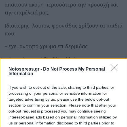
απαιτούν ακόμη περισσότερο την προσοχή και
την επιμέλειά μας.
Ιδιαίτερης, λοιπόν, φροντίδας χρίζουν τα παιδιά
που:
– έχει ανοιχτό χρώμα επιδερμίδας
– έχει κόκκινα ή ξανθά μαλλιά
Notospress.gr -
Do Not Process My Personal
– έχει ευαίσθητο δέρμα ή παρουσιάζει
Information
ευαισθησία στα μάτια
If you wish to opt-out of the sale, sharing to third parties, or
Πώς θα προστατεύσω το παιδί από τη
processing of your personal or sensitive information for
targeted advertising by us, please use the below opt-out
θερμοπληξία;
section to confirm your selection. Please note that after your
opt-out request is processed you may continue seeing
Εκτός από τα εγκαύματα, η παρατεταμένη
interest-based ads based on personal information utilized by
έκθεση στον ήλιο ενέχει και τον κίνδυνο της
us or personal information disclosed to third parties prior to