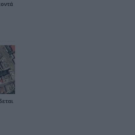
κοντά
δεται