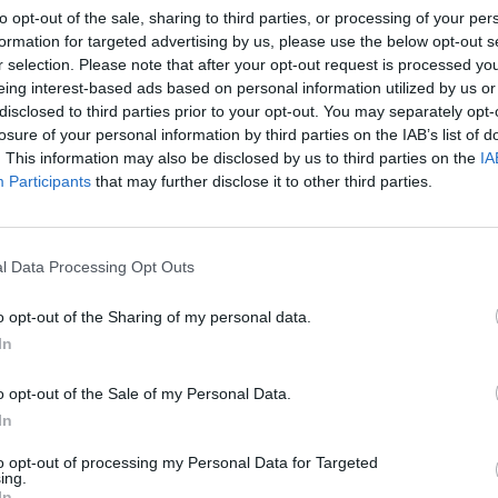
to opt-out of the sale, sharing to third parties, or processing of your per
σχέσεις μεταξύ γονέων και παιδιών.
formation for targeted advertising by us, please use the below opt-out s
r selection. Please note that after your opt-out request is processed y
 Γραφείου Αντιμετώπισης Ενδοοικογενειακής
eing interest-based ads based on personal information utilized by us or
ας, Αστυνόμος Α΄
Αριστέα Μαρούλη
,
disclosed to third parties prior to your opt-out. You may separately opt-
losure of your personal information by third parties on the IAB’s list of
ικασίες και τις παρεμβάσεις της ΕΛ.ΑΣ.,
. This information may also be disclosed by us to third parties on the
IA
, όπου βρίσκουν καταφύγιο πολλές γυναίκες-
Participants
that may further disclose it to other third parties.
σε ερωτήσεις παρευρισκομένων σχετικά με τη
l Data Processing Opt Outs
 τους οποίους μπορεί να προστατευθεί
δοοικογενειακής βίας.
o opt-out of the Sharing of my personal data.
In
πάρτης ευχαρίστησε την Πρόεδρο και τα μέλη
o opt-out of the Sale of my Personal Data.
υ Ελληνίδων Σπάρτης, εξήρε τη συμβολή τους
In
και ο ίδιος προσωπικά θα στηρίζουν κάθε
to opt-out of processing my Personal Data for Targeted
ing.
In