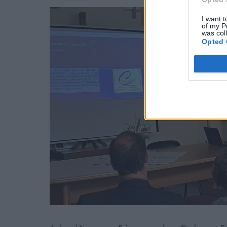
I want t
of my P
was col
Opted 