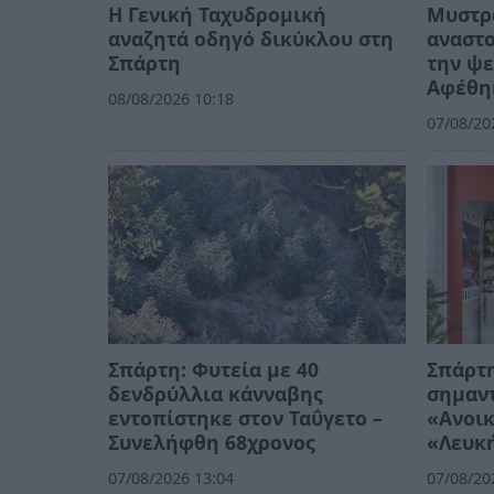
Η Γενική Ταχυδρομική
Μυστρά
αναζητά οδηγό δικύκλου στη
αναστο
Σπάρτη
την ψε
Αφέθη
08/08/2026 10:18
07/08/20
Σπάρτη: Φυτεία με 40
Σπάρτη
δενδρύλλια κάνναβης
σημαντ
εντοπίστηκε στον Ταΰγετο –
«Ανοικ
Συνελήφθη 68χρονος
«Λευκ
07/08/2026 13:04
07/08/20