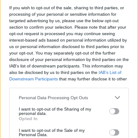
If you wish to opt-out of the sale, sharing to third parties, or
processing of your personal or sensitive information for
targeted advertising by us, please use the below opt-out
section to confirm your selection. Please note that after your
Λακωνία: Η Ελένη αύριο θα έπιανε δουλειά –
opt-out request is processed you may continue seeing
«Έφυγε» σε τροχαίο και βύθισε στο πένθος
interest-based ads based on personal information utilized by
την Απιδιά
us or personal information disclosed to third parties prior to
your opt-out. You may separately opt-out of the further
05/08/2026 10:25
disclosure of your personal information by third parties on the
IAB’s list of downstream participants. This information may
also be disclosed by us to third parties on the
IAB’s List of
Downstream Participants
that may further disclose it to other
third parties.
Personal Data Processing Opt Outs
I want to opt-out of the Sharing of my
personal data.
Opted In
I want to opt-out of the Sale of my
Personal Data.