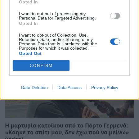
Opted In
Εθελοντής πυροσβέστης έσωσε δεκάδες
I want to opt-out of processing my
σπίτια, αλλά κάηκε το δικό του
Personal Data for Targeted Advertising.
Opted In
03/08/2026 12:52
I want to opt-out of Collection, Use,
Retention, Sale, and/or Sharing of my
Personal Data that Is Unrelated with the
Purposes for which it was collected.
Opted Out
CONFIRM
Data Deletion
Data Access
Privacy Policy
Η μαρτυρία κατοίκου από το Πόρτο Γερμενό:
«Κάηκε το σπίτι μου, δεν έχω πού να μείνω»
(video)