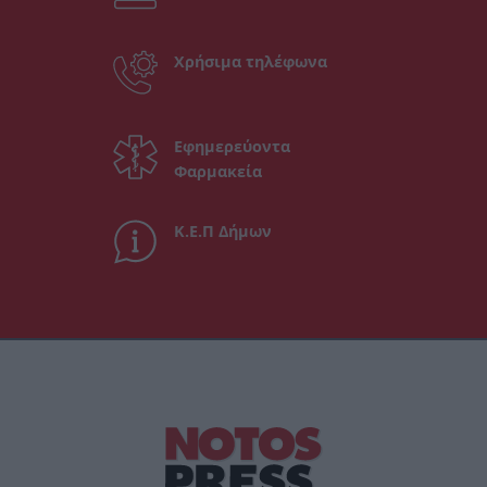
Χρήσιμα τηλέφωνα
Εφημερεύοντα
Φαρμακεία
Κ.Ε.Π Δήμων