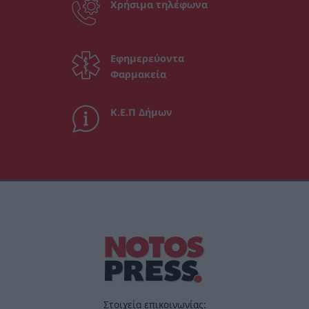
Χρήσιμα τηλέφωνα
Εφημερεύοντα
Φαρμακεία
Κ.Ε.Π Δήμων
Στοιχεία επικοινωνίας: