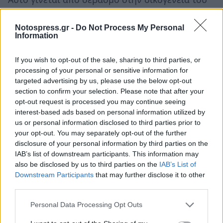
δυνητικού δότη, ενώ σχεδόν πάντα η οικογένεια
συναινεί όταν ο εκλιπών τους το είχε δηλώσει ή
Notospress.gr -
Do Not Process My Personal
Information
είχε συζητήσει το θέμα με την οικογένεια όσο
βρισκόταν ακόμη στη ζωή.
If you wish to opt-out of the sale, sharing to third parties, or
processing of your personal or sensitive information for
-Τα όργανά από πολλούς δυνητικούς δότες δεν
targeted advertising by us, please use the below opt-out
αξιοποιούνται προς μεταμόσχευση επειδή δεν
section to confirm your selection. Please note that after your
opt-out request is processed you may continue seeing
είχαν συζητήσει ποτέ όσο ζούσαν με την
interest-based ads based on personal information utilized by
οικογένειά τους τη θετική τους στάση απέναντι
us or personal information disclosed to third parties prior to
στη Δωρεά Οργάνων.
your opt-out. You may separately opt-out of the further
disclosure of your personal information by third parties on the
IAB’s list of downstream participants. This information may
-Ο Εθνικός Οργανισμός Μεταμοσχεύσεων
also be disclosed by us to third parties on the
IAB’s List of
(Ε.Ο.Μ.) είναι ο επίσημος κρατικός φορέας του
Downstream Participants
that may further disclose it to other
Υπουργείου Υγείας και Κοινωνικής Αλληλεγγύης
third parties.
που διαμεσολαβεί, ελέγχει και συντονίζει όλες
Personal Data Processing Opt Outs
τις σχετικές διαδικασίες από τη Δωρεά ως τη