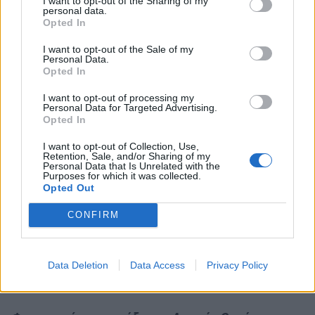
I want to opt-out of the Sharing of my
Μεταμόσχευση.
personal data.
Opted In
Πέρα λοιπόν από τις σημαντικές επιστημονικές
I want to opt-out of the Sale of my
εξελίξεις, αναγκαία και βασική προϋπόθεση για
Personal Data.
Opted In
την πραγματοποίηση μίας μεταμόσχευσης, η
οποία αποτελεί ΔΩΡΟ ΖΩΗΣ για χιλιάδες
I want to opt-out of processing my
Personal Data for Targeted Advertising.
ασθενείς συνανθρώπους μας, παραμένει μόνο
Opted In
μία: Η υιοθέτηση και η διάδοση της ΙΔΕΑΣ ΤΗΣ
I want to opt-out of Collection, Use,
ΔΩΡΕΑΣ ΟΡΓΑΝΩΝ ΚΑΙ ΙΣΤΩΝ.
Retention, Sale, and/or Sharing of my
Personal Data that Is Unrelated with the
Purposes for which it was collected.
Η αγάπη, ο αλτρουισμός και η γενναιοδωρία
Opted Out
είναι τα αισθήματα εκείνα που αποτελούν
CONFIRM
μοναδικό κίνητρο για κάποιον, ο οποίος
υπερβαίνοντας τον μεγαλύτερο πόνο μπροστά
στην απώλεια δικού του ανθρώπου, καταφέρνει
Data Deletion
Data Access
Privacy Policy
να γεφυρώσει την ζωή με το θάνατο.