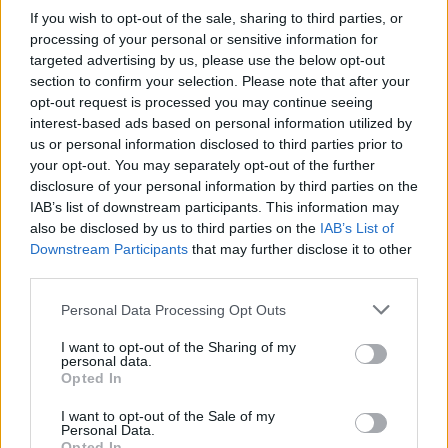
If you wish to opt-out of the sale, sharing to third parties, or
processing of your personal or sensitive information for
targeted advertising by us, please use the below opt-out
section to confirm your selection. Please note that after your
opt-out request is processed you may continue seeing
interest-based ads based on personal information utilized by
us or personal information disclosed to third parties prior to
Θλίψη στην Πάτρα: Πέθανε στο Νοσοκομείο
your opt-out. You may separately opt-out of the further
«Άγιος Ανδρέας» βρέφος μόλις 8 ημερών
disclosure of your personal information by third parties on the
08/08/2026 09:34
IAB’s list of downstream participants. This information may
also be disclosed by us to third parties on the
IAB’s List of
Downstream Participants
that may further disclose it to other
third parties.
Personal Data Processing Opt Outs
I want to opt-out of the Sharing of my
personal data.
Opted In
I want to opt-out of the Sale of my
Personal Data.
Opted In