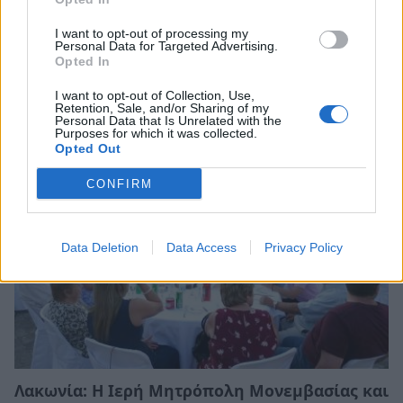
I want to opt-out of processing my
Personal Data for Targeted Advertising.
Λακωνία: Το τελευταίο δρομολόγιο «γη -
Opted In
ουρανός» του Μιχάλη που τόσοι αγάπησαν
I want to opt-out of Collection, Use,
Retention, Sale, and/or Sharing of my
08/08/2026 09:05
Personal Data that Is Unrelated with the
Purposes for which it was collected.
Opted Out
CONFIRM
Data Deletion
Data Access
Privacy Policy
Λακωνία: Η Ιερή Μητρόπολη Μονεμβασίας και