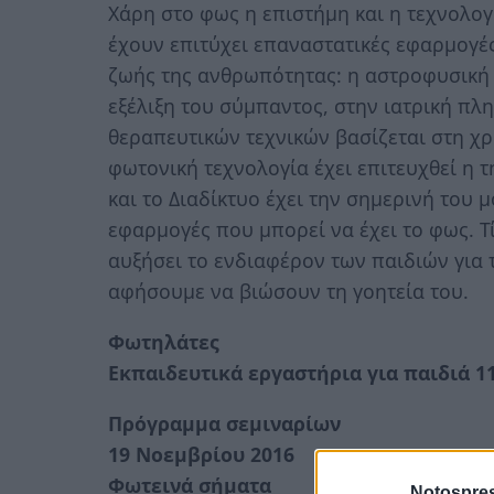
Χάρη στο φως η επιστήμη και η τεχνολο
έχουν επιτύχει επαναστατικές εφαρμογές
ζωής της ανθρωπότητας: η αστροφυσική 
εξέλιξη του σύμπαντος, στην ιατρική π
θεραπευτικών τεχνικών βασίζεται στη χρήσ
φωτονική τεχνολογία έχει επιτευχθεί η
και το Διαδίκτυο έχει την σημερινή του μ
εφαρμογές που μπορεί να έχει το φως. Τ
αυξήσει το ενδιαφέρον των παιδιών για 
αφήσουμε να βιώσουν τη γοητεία του.
Φωτηλάτες
Εκπαιδευτικά εργαστήρια για παιδιά 11
Πρόγραμμα σεμιναρίων
19 Νοεμβρίου 2016
Φωτεινά σήματα
Notospres