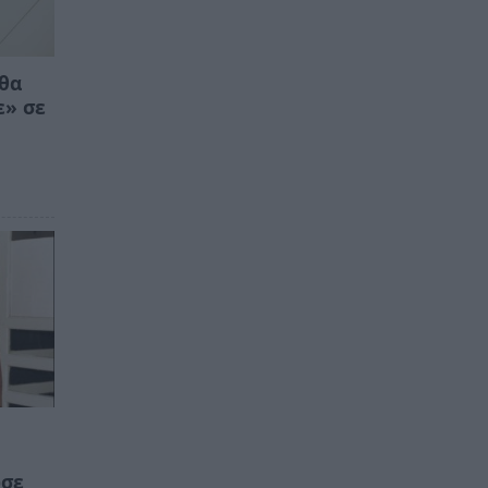
 θα
ε» σε
ωσε