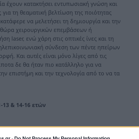
γία έχουν κατακτήσει εντυπωσιακή γνώση και
 για τη θεαματική βελτίωση της ποιότητας
κατάφερε να μελετήσει τη δημιουργία και την
ληθώρα χειρουργικών επεμβάσεων ή
η laser, ενώ χάρη στις οπτικές ίνες και τη
 τηλεπικοινωνιακή σύνδεση των πέντε ηπείρων
ορφή. Και αυτές είναι μόνο λίγες από τις
ίποτα δε θα ήταν πιο κατάλληλο για να
την επιστήμη και την τεχνολογία από το να τα
-13 & 14-16 ετών
s.gr -
Do Not Process My Personal Information