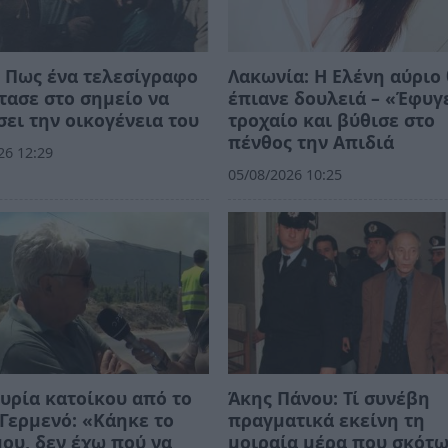
 Πως ένα τελεσίγραφο
Λακωνία: Η Ελένη αύριο
τασε στο σημείο να
έπιανε δουλειά – «Έφυγ
ει την οικογένεια του
τροχαίο και βύθισε στο
πένθος την Απιδιά
26 12:29
05/08/2026 10:25
υρία κατοίκου από το
Άκης Πάνου: Τί συνέβη
Γερμενό: «Κάηκε το
πραγματικά εκείνη τη
μου, δεν έχω πού να
μοιραία μέρα που σκότ