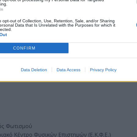
ing.
In
ροσθετική & αφαιρετική ανάμιξη χρωμάτων,
o opt-out of Collection, Use, Retention, Sale, and/or Sharing
στη ζωγραφική και στον φωτισμό και
ersonal Data that Is Unrelated with the Purposes for which it
lected.
α.
Out
CONFIRM
Data Deletion
Data Access
Privacy Policy
ός Φωτισμού
ιακό Κέντρο Φυσικών Επιστημών (Ε.Κ.Φ.Ε.)