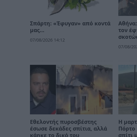
Σπάρτη: «Έφυγαν» από κοντά
Αθήνα:
μας…
τον έφ
σκοτώσ
07/08/2026 14:12
07/08/20
Εθελοντής πυροσβέστης
Η μαρτ
έσωσε δεκάδες σπίτια, αλλά
Πόρτο 
κάηκε το δικό του
σπίτι 