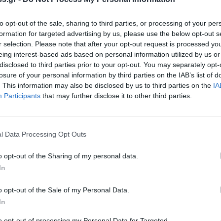
καθρέφτες και οπτικές ίνες. Πειραματιζόμαστε
τα του φωτός στις τηλεπικοινωνίες.
to opt-out of the sale, sharing to third parties, or processing of your per
formation for targeted advertising by us, please use the below opt-out s
r selection. Please note that after your opt-out request is processed y
eing interest-based ads based on personal information utilized by us or
disclosed to third parties prior to your opt-out. You may separately opt-
λαμπάκια; Μαθαίνουμε τους διαφορετικούς
losure of your personal information by third parties on the IAB’s list of
. This information may also be disclosed by us to third parties on the
IA
ις διαφορές τους. Υπήρξε το αστέρι των
Participants
that may further disclose it to other third parties.
α και γνωρίζουμε τους αστερισμούς.
l Data Processing Opt Outs
με τα μέρη της φωτογραφικής μηχανής με τα
o opt-out of the Sharing of my personal data.
ύπτουμε τη λειτουργία του κάθε τμήματος και
In
τους. Βλέπουμε ή νομίζουμε; Παιχνίδια
o opt-out of the Sale of my Personal Data.
In
to opt-out of processing my Personal Data for Targeted