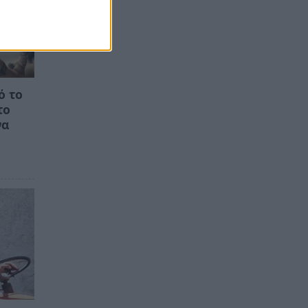
ό το
το
να