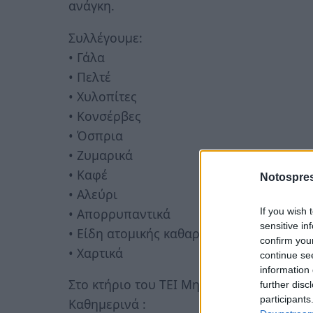
ανάγκη.
Συλλέγουμε:
• Γάλα
• Πελτέ
• Χυλοπίτες
• Κονσέρβες
• Όσπρια
• Ζυμαρικά
• Καφέ
Notospres
• Αλεύρι
If you wish 
• Απορρυπαντικά
sensitive in
• Είδη ατομικής καθαριότητας (π.χ. για π
confirm you
• Χαρτικά
continue se
information 
Στο κτήριο του ΤΕΙ Μηχανικών Πληροφορ
further disc
participants
Καθημερινά :