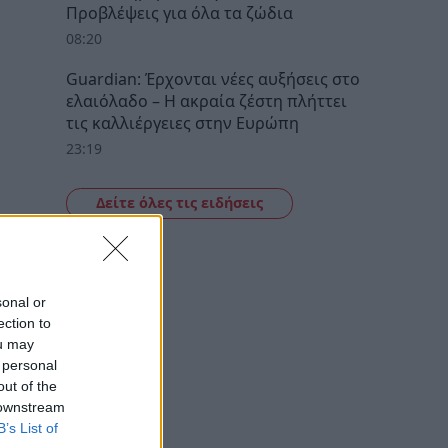
Προβλέψεις για όλα τα ζώδια
08:20
Guardian: Έρχονται νέες αυξήσεις στο
ελαιόλαδο – Η ακραία ζέστη πλήττει
τις καλλιέργειες στην Ευρώπη
23:19
Δείτε όλες τις ειδήσεις
sonal or
ection to
ou may
 personal
out of the
 downstream
B’s List of