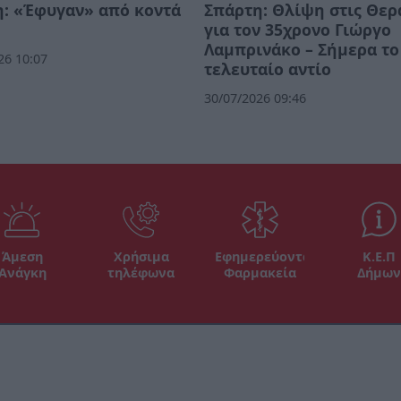
: «Έφυγαν» από κοντά
Σπάρτη: Θλίψη στις Θερ
για τον 35χρονο Γιώργο
Λαμπρινάκο – Σήμερα το
26 10:07
τελευταίο αντίο
30/07/2026 09:46
Άμεση
Χρήσιμα
Εφημερεύοντα
Κ.Ε.Π
Ανάγκη
τηλέφωνα
Φαρμακεία
Δήμων