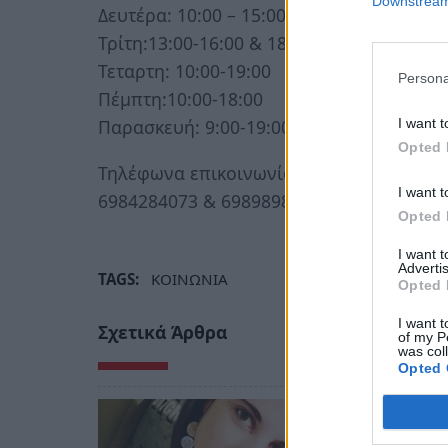
Downstream 
Δευτέρα: 10:00 – 15:00 & 16:00-18:00
Τρίτη:13:00-16:00 & 18:00-20:00
Τεταρτη: 10:00-19:00
Persona
Πέμπτη:10:00-18:00
I want t
Παρασκευή: 9:00-19:00
Opted 
Τηλέφωνα επικοινωνίας:
I want t
6984284073 & 6989898887 & 6984479153
Opted 
I want 
Advertis
TAGS:
ΚΟΙΝΩΝΙΑ
Opted 
I want t
Σχετικά Άρθρα
of my P
was col
Opted 