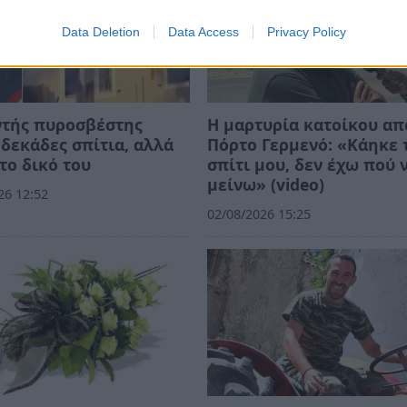
Data Deletion
Data Access
Privacy Policy
ντής πυροσβέστης
Η μαρτυρία κατοίκου απ
δεκάδες σπίτια, αλλά
Πόρτο Γερμενό: «Κάηκε 
το δικό του
σπίτι μου, δεν έχω πού 
μείνω» (video)
26 12:52
02/08/2026 15:25