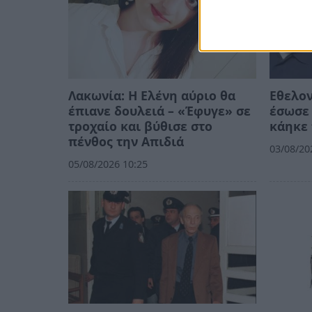
Λακωνία: Η Ελένη αύριο θα
Εθελο
έπιανε δουλειά – «Έφυγε» σε
έσωσε 
τροχαίο και βύθισε στο
κάηκε 
πένθος την Απιδιά
03/08/20
05/08/2026 10:25