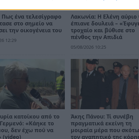
 Πως ένα τελεσίγραφο
Λακωνία: Η Ελένη αύριο
τασε στο σημείο να
έπιανε δουλειά – «Έφυγ
ει την οικογένεια του
τροχαίο και βύθισε στο
πένθος την Απιδιά
26 12:29
05/08/2026 10:25
υρία κατοίκου από το
Άκης Πάνου: Τί συνέβη
Γερμενό: «Κάηκε το
πραγματικά εκείνη τη
μου, δεν έχω πού να
μοιραία μέρα που σκότ
 (video)
τον αγαπητικό της κόρη