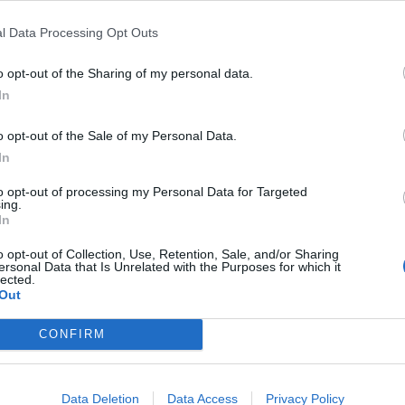
il.com ή στο τηλ. 6937415187.
l Data Processing Opt Outs
o opt-out of the Sharing of my personal data.
ους πολίτες και τις επιχειρήσεις καλά Χριστούγεννα
In
o opt-out of the Sale of my Personal Data.
In
to opt-out of processing my Personal Data for Targeted
ing.
In
o opt-out of Collection, Use, Retention, Sale, and/or Sharing
ersonal Data that Is Unrelated with the Purposes for which it
lected.
Out
CONFIRM
Data Deletion
Data Access
Privacy Policy