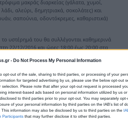
ρόφιμα μακράς διαρκείας (γάλατα, χυμοί,
 λάδι, αλεύρι, δημητριακά, σοκολάτες) και
ουάν, σαπούνια, οδοντόκρεμες, καθαριστικά)
ό το υστέρημά του θα συλλέγονται καθημερινά
πτη 22/12/2016 και ώρες 18:00 έως 20:00 στα
Κλεομβρότου 50 στην κεντρική λαχαναγορά.
s.gr -
Do Not Process My Personal Information
ολύ σημαντική για την συγκεκριμένη δράση
to opt-out of the sale, sharing to third parties, or processing of your per
οήθειας σε φτωχούς συνανθρώπους μας που
formation for targeted advertising by us, please use the below opt-out s
r selection. Please note that after your opt-out request is processed y
eing interest-based ads based on personal information utilized by us or
disclosed to third parties prior to your opt-out. You may separately opt-
ούν το καλύτερο μήνυμα αισιοδοξίας,
losure of your personal information by third parties on the IAB’s list of
ές ιδιαίτερα κρίσιμες λόγω του συνεχώς
. This information may also be disclosed by us to third parties on the
IA
μας που χρήζουν την στήριξη και την
Participants
that may further disclose it to other third parties.