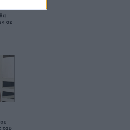
 θα
ε» σε
ωσε
ς του