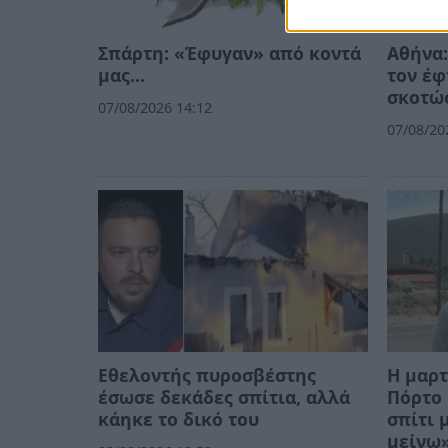
Σπάρτη: «Έφυγαν» από κοντά
Αθήνα:
μας…
τον έφ
σκοτώσ
07/08/2026 14:12
07/08/20
Εθελοντής πυροσβέστης
Η μαρτ
έσωσε δεκάδες σπίτια, αλλά
Πόρτο 
κάηκε το δικό του
σπίτι 
μείνω»