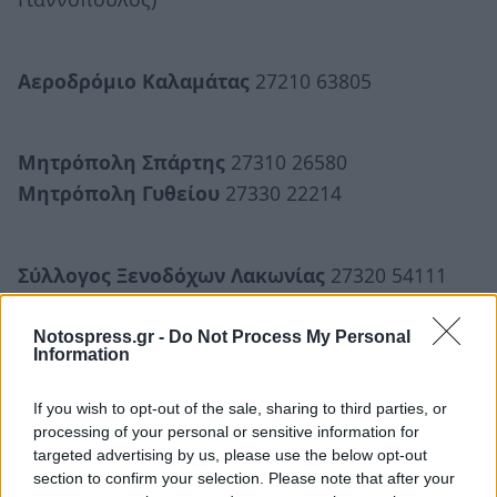
Αεροδρόμιο Καλαμάτας
27210 63805
Μητρόπολη Σπάρτης
27310 26580
Μητρόπολη Γυθείου
27330 22214
Σύλλογος Ξενοδόχων Λακωνίας
27320 54111
Notospress.gr -
Do Not Process My Personal
Φούρνος
Information
Σπάρτη 27310 22386
If you wish to opt-out of the sale, sharing to third parties, or
Γύθειο 27330 23193
processing of your personal or sensitive information for
Σκάλα 27350 23953
targeted advertising by us, please use the below opt-out
Μολάοι 27320 22565
section to confirm your selection. Please note that after your