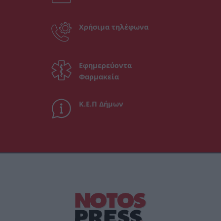
Χρήσιμα τηλέφωνα
Εφημερεύοντα
Φαρμακεία
Κ.Ε.Π Δήμων