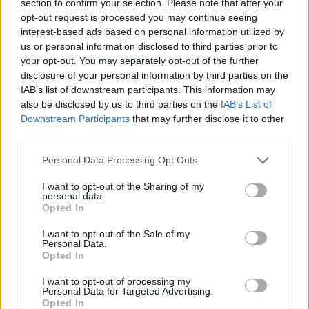
section to confirm your selection. Please note that after your
opt-out request is processed you may continue seeing
interest-based ads based on personal information utilized by
us or personal information disclosed to third parties prior to
your opt-out. You may separately opt-out of the further
disclosure of your personal information by third parties on the
IAB’s list of downstream participants. This information may
also be disclosed by us to third parties on the
IAB’s List of
Downstream Participants
that may further disclose it to other
third parties.
Personal Data Processing Opt Outs
I want to opt-out of the Sharing of my
personal data.
Opted In
Λακωνία: Το τελευταίο δρομολόγιο «γη -
ουρανός» του Μιχάλη που τόσοι αγάπησαν
I want to opt-out of the Sale of my
Personal Data.
08/08/2026 09:05
Opted In
I want to opt-out of processing my
Personal Data for Targeted Advertising.
Opted In