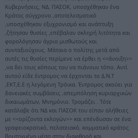
Κυβερνήσεις, ΝΔ, ΠΑΣΟΚ, υποσχέθηκαν ένα
Κράτος σύγχρονο ,αποτελεσματικό
,υποσχέθηκαν εξυχρονισμό και ανάπτυξη
,ζήτησαν θυσίες ,επέβαλαν σκληρή λιτότητα και
φορολόγησαν άγρια μισθωτούς και
συνταξιούχους. Μάταια ο πολίτης μετά από
αυτές τις θυσίες περίμενε να έρθει η <<άνοιξη>>
,να δει τους κόπους του να πιάνουν τόπο. Αντί
αυτού είδε έντρομος να έρχονται το Δ.Ν.Τ
,ΕΚΤ,Ε.Ε η λεγόμενη Τρόικα. Έντρομος ακούει για
δανειακές συμβάσεις ,απεμπόληση κυριαρχικών
δικαιωμάτων, Μνημόνιο. Τρομάζει . Τότε
κατάλαβε ότι ΝΔ και ΠΑΣΟΚ του είπαν αλήθειες
με <<ορίζοντα εκλογών>> και επένδυσαν σε ένα
γραφειοκρατικό, πελατειακό, κομματικό κράτος
βουτηγμένο μέσα στην διαφθορά και