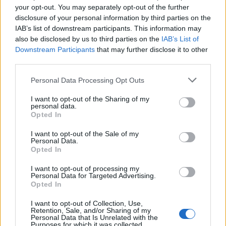
your opt-out. You may separately opt-out of the further
disclosure of your personal information by third parties on the
IAB’s list of downstream participants. This information may
also be disclosed by us to third parties on the
IAB’s List of
Downstream Participants
that may further disclose it to other
third parties.
Personal Data Processing Opt Outs
Είναι ιστορική στιγμή για την Δημοκρατική
I want to opt-out of the Sharing of my
Αριστερά, την Αριστερά της δημιουργίας ,της
personal data.
Opted In
κριτικής σκέψης , να απευθυνθεί στους
προοδευτικούς και αριστερούς πολίτες της
I want to opt-out of the Sale of my
Personal Data.
χώρας μας ,πρωτίστως στις νέες και στους
Opted In
νέους, ζητώντας την ενεργό στήριξη, την
I want to opt-out of processing my
συμπόρευση και την συμμετοχή τους στο
Personal Data for Targeted Advertising.
Opted In
εγχείρημα.
Να αφήσουμε πίσω μας την Ελλάδα της
I want to opt-out of Collection, Use,
Retention, Sale, and/or Sharing of my
χρεοκοπίας και της παρακμής.
Personal Data that Is Unrelated with the
Purposes for which it was collected.