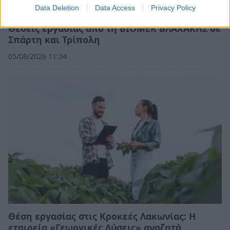
Data Deletion
Data Access
Privacy Policy
Θέσεις εργασίας από τη ΒΙΟΜΕΚ ΒΛΑΧΑΚΗΣ σε
Σπάρτη και Τρίπολη
05/08/2026 11:34
Θέση εργασίας στις Κροκεές Λακωνίας: Η
εταιρεία «Γεωργικές Λύσεις» αναζητά