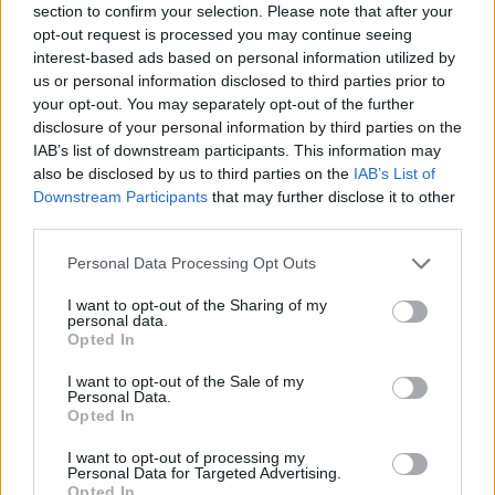
section to confirm your selection. Please note that after your
συνωστίζονται στα ελικόπτερα για να
opt-out request is processed you may continue seeing
διασωθούν απ' τη λαϊκή οργή.
interest-based ads based on personal information utilized by
us or personal information disclosed to third parties prior to
Και αυτή η μέρα πλησιάζει!!! Ήδη άρχισε η
your opt-out. You may separately opt-out of the further
αντίστροφη μέτρηση.
disclosure of your personal information by third parties on the
IAB’s list of downstream participants. This information may
Αυτό το τεράστιο ποτάμι που πλημμύρισε όλες
also be disclosed by us to third parties on the
IAB’s List of
τις πόλεις της χώρας, είναι σημάδι ότι τα ρυάκια
Downstream Participants
that may further disclose it to other
και οι χείμαρροι που δημιουργήθηκαν από τους
third parties.
αγώνες την προηγούμενη περίοδο μαζεύονται
Personal Data Processing Opt Outs
σε ένα μεγάλο ποτάμι που θα παρασύρει και θα
I want to opt-out of the Sharing of my
σαρώσει τις πολιτικές της Κυβέρνησης και της
personal data.
Opted In
τρόικας.
Έντρομη η Κυβέρνηση βλέπει ότι κλυδωνίζεται
I want to opt-out of the Sale of my
Personal Data.
και προσφεύγει σε αντιδημοκρατικά μέτρα και
Opted In
πρακτικές που θυμίζουν άλλες σκοτεινές
I want to opt-out of processing my
εποχές.
Personal Data for Targeted Advertising.
Opted In