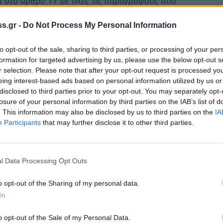
ι στο άρθρο 17 σε όλες τις παραγράφους που
δεν υπάρχει ή δεν επαρκεί» να αντικατασταθεί με
s.gr -
Do Not Process My Personal Information
to opt-out of the sale, sharing to third parties, or processing of your per
Σπάρτης κ. Κουφό να προωθήσει εκ νέου την
formation for targeted advertising by us, please use the below opt-out s
ργανισμού του Νοσοκομείου Σπάρτης όπως αυτή
r selection. Please note that after your opt-out request is processed y
νεδρίαση του Δ.Σ, τόσο στην 6η ΥΠΕ όσο και στο
eing interest-based ads based on personal information utilized by us or
disclosed to third parties prior to your opt-out. You may separately opt-
αποκλεισμός των Νοσηλευτών Τεχνολογικής
losure of your personal information by third parties on the IAB’s list of
νης της Νοσηλευτικής Υπηρεσίας του
. This information may also be disclosed by us to third parties on the
IA
Participants
that may further disclose it to other third parties.
l Data Processing Opt Outs
o opt-out of the Sharing of my personal data.
In
o opt-out of the Sale of my Personal Data.