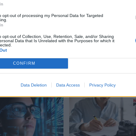
In
to opt-out of processing my Personal Data for Targeted
ing.
In
o opt-out of Collection, Use, Retention, Sale, and/or Sharing
ersonal Data that Is Unrelated with the Purposes for which it
lected.
Out
ργασίας στις Κροκεές
Η MOLON LAVE αναζητά
ας: Η εταιρεία
υπεύθυνο βάρδιας
CONFIRM
ικές Λύσεις» αναζητά
01/08/2026 19:15
νο
26 10:27
Data Deletion
Data Access
Privacy Policy