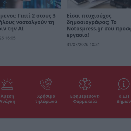
μενοι: Γιατί 2 στους 3
Eίσαι πτυχιούχος
ήλους νοσταλγούν τη
δημοσιογράφος; Το
ιν την ΑΙ
Notospress.gr σου προσ
εργασία!
26 16:05
31/07/2026 10:31
Άμεση
Χρήσιμα
Εφημερεύοντα
Κ.Ε.Π
Ανάγκη
τηλέφωνα
Φαρμακεία
Δήμων