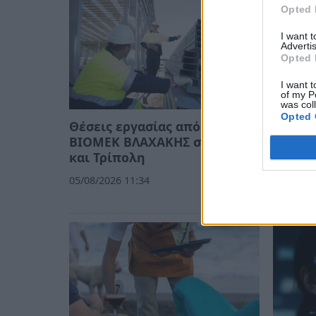
Opted 
I want 
Advertis
Opted 
I want t
of my P
was col
Opted 
Θέσεις εργασίας από τη
Θέση ε
ΒΙΟΜΕΚ ΒΛΑΧΑΚΗΣ σε Σπάρτη
Λακωνί
και Τρίπολη
«Γεωργ
γεωπό
05/08/2026 11:34
03/08/20