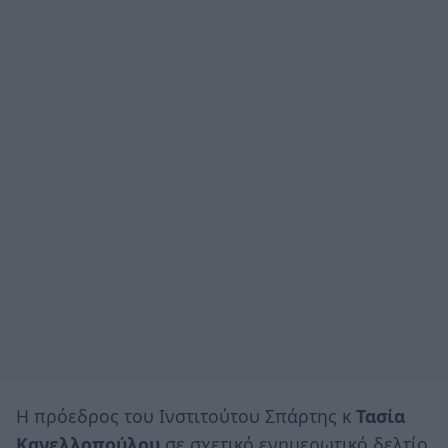
Η πρόεδρος του Ινστιτούτου Σπάρτης κ
Τασία
Κανελλοπούλου
σε σχετικό ενημερωτικό δελτίο