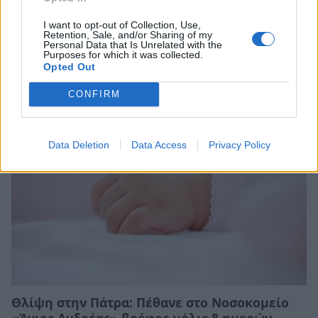
I want to opt-out of Collection, Use,
Retention, Sale, and/or Sharing of my
Personal Data that Is Unrelated with the
Purposes for which it was collected.
Σχετικά Άρθρα
Opted Out
CONFIRM
Data Deletion
Data Access
Privacy Policy
Θλίψη στην Πάτρα: Πέθανε στο Νοσοκομείο