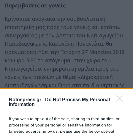
Παρεμβάσεις σε γονείς
Κρίνοντας αναγκαία την συμβουλευτική
υποστήριξή μας προς τους γονείς και κατόπιν
συνεργασίας με την Δ/ντρια του Νηπιαγωγείου
Παπαδιανίκων κ. Καραγάνη Παναγιώτα, θα
πραγματοποιηθεί την Τετάρτη 27 Μαρτίου 2019
και ώρα 5:30 το απόγευμα, στον χώρο του
Νηπιαγωγείου, ενημερωτική ομιλία προς του
γονείς των παιδιών με θέμα: «Δημοκρατική
Διαπαιδαγώγηση και Όρια στα παιδιά νηπιακής
ηλικίας» με ομιλήτρια την κ. Παπαδοπούλου
Notospress.gr -
Do Not Process My Personal
Ιωάννα.
Information
Παρέμβαση στην Τριτοβάθμια Εκπαίδευση:
If you wish to opt-out of the sale, sharing to third parties, or
processing of your personal or sensitive information for
Σε συνεργασία με τον Σύλλογο Φοιτητών του
targeted advertising by us, please use the below opt-out