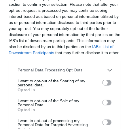
τμήματος της Νοσηλευτικής η κ. Ιωάννα
section to confirm your selection. Please note that after your
opt-out request is processed you may continue seeing
Παπαδοπούλου, θα πραγματοποιήσει στο
interest-based ads based on personal information utilized by
Αμφιθέατρο του Πανεπιστημίου Πελοποννήσου
us or personal information disclosed to third parties prior to
στη Σπάρτη, ομιλία παρουσίαση με τίτλο:
your opt-out. You may separately opt-out of the further
disclosure of your personal information by third parties on the
«Βασικές Ψυχιατρικές Διαταραχές» την Πέμπτη
IAB’s list of downstream participants. This information may
28 Μαρτίου 2019 και ώρα 7:00 το απόγευμα.
also be disclosed by us to third parties on the
IAB’s List of
Downstream Participants
that may further disclose it to other
third parties.
TAGS:
ΚΟΙΝΩΝΙΑ
Personal Data Processing Opt Outs
I want to opt-out of the Sharing of my
personal data.
Opted In
I want to opt-out of the Sale of my
Personal Data.
Opted In
I want to opt-out of processing my
Personal Data for Targeted Advertising.