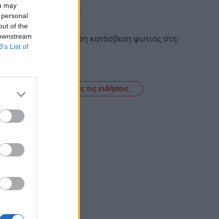
στην Ελλάδα
ou may
 personal
13:41
out of the
 downstream
Σπάρτη: Άμεση κατάσβεση φωτιάς στη
B’s List of
Βάρσοβα
13:37
Δείτε όλες τις ειδήσεις
ό το
το
να