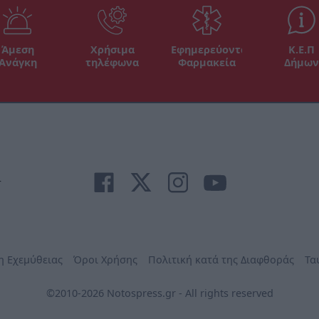
Άμεση
Χρήσιμα
Εφημερεύοντα
Κ.Ε.Π
Ανάγκη
τηλέφωνα
Φαρμακεία
Δήμων
r
η Εχεμύθειας
Όροι Χρήσης
Πολιτική κατά της Διαφθοράς
Τα
©2010-2026 Notospress.gr - All rights reserved