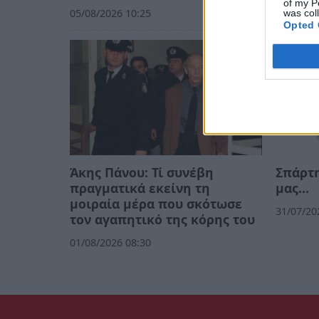
of my P
05/08/2026 10:25
was col
Opted 
Άκης Πάνου: Τί συνέβη
Σπάρτη
πραγματικά εκείνη τη
μας…
μοιραία μέρα που σκότωσε
31/07/20
τον αγαπητικό της κόρης του
01/08/2026 08:30