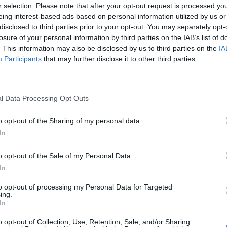
r selection. Please note that after your opt-out request is processed y
eing interest-based ads based on personal information utilized by us or
disclosed to third parties prior to your opt-out. You may separately opt-
losure of your personal information by third parties on the IAB’s list of
. This information may also be disclosed by us to third parties on the
IA
Participants
that may further disclose it to other third parties.
l Data Processing Opt Outs
o opt-out of the Sharing of my personal data.
In
o opt-out of the Sale of my Personal Data.
In
ντής πυροσβέστης
Η μαρτυρία κατοίκου απ
to opt-out of processing my Personal Data for Targeted
ing.
δεκάδες σπίτια, αλλά
Πόρτο Γερμενό: «Κάηκε 
In
το δικό του
σπίτι μου, δεν έχω πού 
μείνω» (video)
o opt-out of Collection, Use, Retention, Sale, and/or Sharing
26 12:52