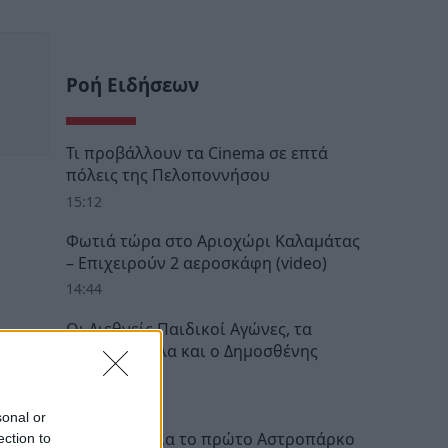
Ροή Ειδήσεων
Τι προβάλλουν τα Cinema σε επτά
πόλεις της Πελοποννήσου
15:12
Φωτιά τώρα στο Αριοχώρι Καλαμάτας
– Επιχειρούν 2 αεροσκάφη (video)
14:44
Οι Διεθνείς Παιδικοί Αγώνες, τα
Λακωνόπουλα και ο Δημοσθένης
Ματάλας
14:38
sonal or
Στη Μεσσηνία το πρώτο Αστροπάρκο
ection to