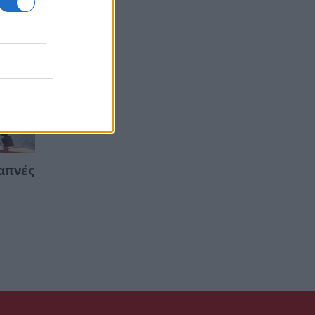
απνές