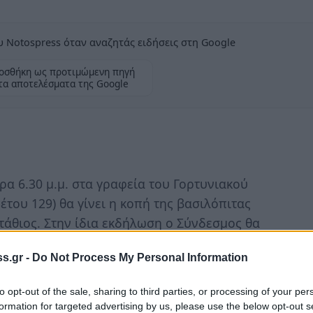
 Notospress όταν αναζητάς ειδήσεις στη Google
οσθήκη ως προτιμώμενη πηγή
τα αποτελέσματα της Google
ρα 6.30 μ.μ. στα γραφεία του Γορτυνιακού
του 129) θα γίνει η κοπή της βασιλόπιτας
τάθιος. Στην ίδια εκδήλωση ο Σύνδεσμος θα
 Γορτύνιο στην καταγωγή, Νίκο
s.gr -
Do Not Process My Personal Information
το γνήσιο και ανόθευτο αθλητισμό».Η
μματιστεί για τις 18 Φεβρουαρίου στο
to opt-out of the sale, sharing to third parties, or processing of your per
formation for targeted advertising by us, please use the below opt-out s