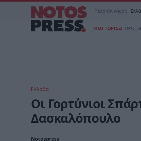
Πελοπόννησος
Ελλ
HOT TOPICS:
ΟΡΟΙ Χ
Ελλάδα
Οι Γορτύνιοι Σπάρ
Δασκαλόπουλο
Notospress