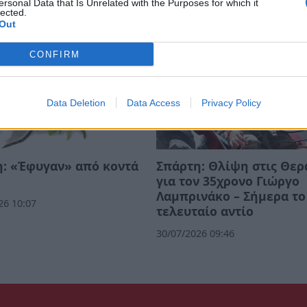
ersonal Data that Is Unrelated with the Purposes for which it
02/08/2026 15:25
lected.
Out
CONFIRM
Data Deletion
Data Access
Privacy Policy
: «Έφυγαν» από κοντά
Σπάρτη: Θλίψη στις Θερ
για τον 35χρονο Γιώργο
Λαμπρινάκο – Σήμερα το
26 10:07
τελευταίο αντίο
30/07/2026 09:46