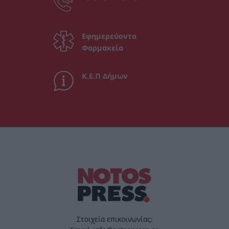
Εφημερεύοντα
Φαρμακεία
Κ.Ε.Π Δήμων
Στοιχεία επικοινωνίας: