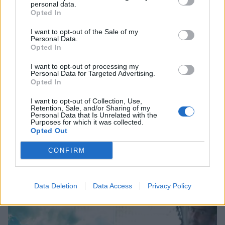
personal data.
Opted In
I want to opt-out of the Sale of my
Personal Data.
Opted In
I want to opt-out of processing my
Personal Data for Targeted Advertising.
Opted In
I want to opt-out of Collection, Use,
Retention, Sale, and/or Sharing of my
Personal Data that Is Unrelated with the
Purposes for which it was collected.
Opted Out
Θλίψη στην Πάτρα: Πέθανε στο Νοσοκομείο
CONFIRM
«Άγιος Ανδρέας» βρέφος μόλις 8 ημερών
08/08/2026 09:34
Data Deletion
Data Access
Privacy Policy