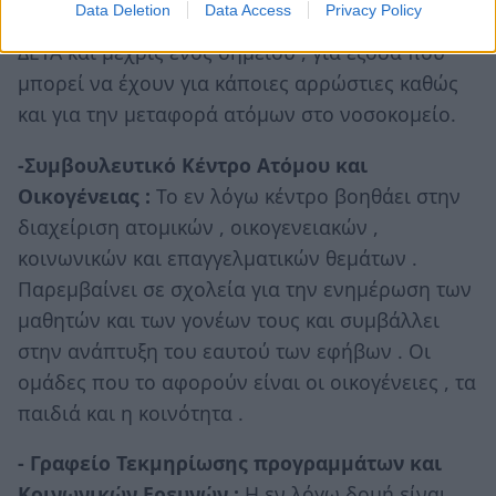
Data Deletion
Data Access
Privacy Policy
χρήματα για τους λογαριασμούς της ΔΕΗ , της
ΔΕΥΑ και μέχρις ενός σημείου , για έξοδα που
μπορεί να έχουν για κάποιες αρρώστιες καθώς
και για την μεταφορά ατόμων στο νοσοκομείο.
-Συμβουλευτικό Κέντρο Ατόμου και
Οικογένειας :
Το εν λόγω κέντρο βοηθάει στην
διαχείριση ατομικών , οικογενειακών ,
κοινωνικών και επαγγελματικών θεμάτων .
Παρεμβαίνει σε σχολεία για την ενημέρωση των
μαθητών και των γονέων τους και συμβάλλει
στην ανάπτυξη του εαυτού των εφήβων . Οι
ομάδες που το αφορούν είναι οι οικογένειες , τα
παιδιά και η κοινότητα .
- Γραφείο Τεκμηρίωσης προγραμμάτων και
Κοινωνικών Ερευνών :
Η εν λόγω δομή είναι