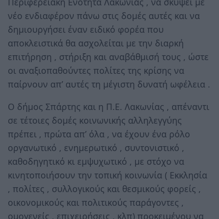
Περιφερειακή Ενότητα Λακωνίας , να σκύψει με
νέο ενδιαφέρον πάνω στις δομές αυτές και να
δημιουργήσει έναν ειδικό φορέα που
αποκλειστικά θα ασχολείται με την διαρκή
επιτήρηση , στήριξη και αναβάθμισή τους , ώστε
οι αναξιοπαθούντες πολίτες της κρίσης να
παίρνουν απ’ αυτές τη μέγιστη δυνατή ωφέλεια .
Ο δήμος Σπάρτης και η Π.Ε. Λακωνίας , απέναντι
σε τέτοιες δομές κοινωνικής αλληλεγγύης
πρέπει , πρώτα απ’ όλα , να έχουν ένα ρόλο
οργανωτικό , ενημερωτικό , συντονιστικό ,
καθοδηγητικό κι εμψυχωτικό , με στόχο να
κινητοποιήσουν την τοπική κοινωνία ( Εκκλησία
, πολίτες , συλλογικούς και θεσμικούς φορείς ,
οικονομικούς και πολιτικούς παράγοντες ,
ομογενείς , επιχειρήσεις , κλπ) προκειμένου να