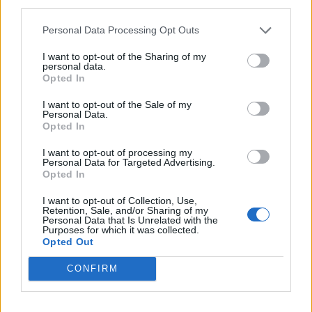
third parties.
-Γραφείο Δημοτικής μέριμνας :
Είναι υπεύθυνο
Personal Data Processing Opt Outs
για την καταγραφή των ατόμων που βρίσκονται
I want to opt-out of the Sharing of my
σε κατάσταση ένδειας, αστεγίας και χρειάζονται
personal data.
Opted In
στήριξη . Μεριμνά για τη σίτιση , τη στέγαση , τα
τρόφιμα και τα χρήματα που έχουν ανάγκη αυτά
I want to opt-out of the Sale of my
Personal Data.
τα άτομα. Το εν λόγω γραφείο είναι υπεύθυνο
Opted In
για την λειτουργία της στέγης αστέγων και για το
I want to opt-out of processing my
ταμείο αλληλοβοήθειας αστέγων.
Personal Data for Targeted Advertising.
Opted In
- Στέγη αστέγων :
Δομή για συνανθρώπους που
I want to opt-out of Collection, Use,
Retention, Sale, and/or Sharing of my
δεν έχουν στέγη .
Personal Data that Is Unrelated with the
Purposes for which it was collected.
Opted Out
--Ταμείο Αλληλοβοήθειας απόρων :
Καλύπτει
τις ανάγκες των φτωχών μέσω άμεσων
CONFIRM
χρηματικών αποδοχών σ’ αυτούς και τις
οικογένειές τους . Επίσης τους παρέχονται