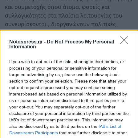
και συμμετοχής όπου άτομα, φορείς και
συλλογικότητες στα πλαίσια λειτουργίας του
συνευρίσκονται , διοργανώνουν πολιτικές ,
πολιτιστικές και κοινωνικές εκδηλώσεις ,
συζητήσεις και δράσεις, προβολές ταινιών ,
Notospress.gr -
Do Not Process My Personal
Information
παρουσιάσεις βιβλίων , μουσικές βραδιές ,
εκθέσεις ζωγραφικής και φωτογραφίας κλπ.
If you wish to opt-out of the sale, sharing to third parties, or
Ένας χώρος για καφέ , ποτό αλλά και χώρος
processing of your personal or sensitive information for
targeted advertising by us, please use the below opt-out
όπου όλοι οι πολίτες μαζί θα δημιουργούν
section to confirm your selection. Please note that after your
δίκτυα – ομάδες εναλλακτικής και αλληλέγγυας
opt-out request is processed you may continue seeing
οικονομίας , ή δωρεάν παροχή πρώτης ιατρικής
interest-based ads based on personal information utilized by
us or personal information disclosed to third parties prior to
φροντίδας σε ανθρώπους που δεν έχουν
your opt-out. You may separately opt-out of the further
πρόσβαση σ’ αυτήν , ή λειτουργία ελεύθερων και
disclosure of your personal information by third parties on the
δωρεάν μαθημάτων και εργαστηρίων που θα
IAB’s list of downstream participants. This information may
also be disclosed by us to third parties on the
IAB’s List of
μπορούν να υπάρχουν και να λειτουργούν
Downstream Participants
that may further disclose it to other
στους χώρους