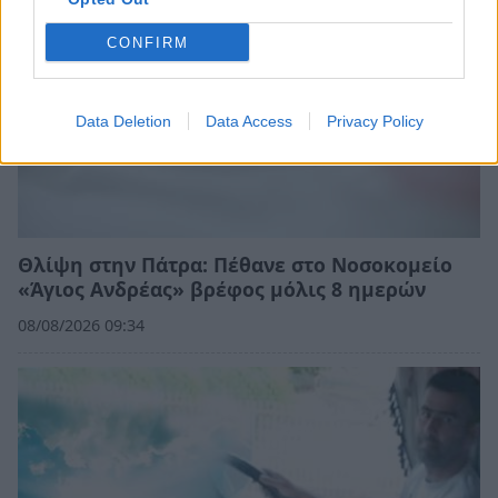
CONFIRM
Data Deletion
Data Access
Privacy Policy
Θλίψη στην Πάτρα: Πέθανε στο Νοσοκομείο
«Άγιος Ανδρέας» βρέφος μόλις 8 ημερών
08/08/2026 09:34