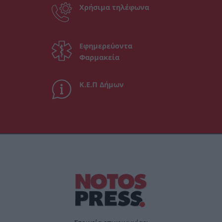
Χρήσιμα τηλέφωνα
Εφημερεύοντα
Φαρμακεία
Κ.Ε.Π Δήμων