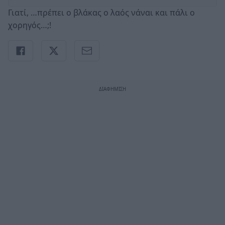
Γιατί, …πρέπει ο βλάκας ο λαός νάναι και πάλι ο
χορηγός…;!