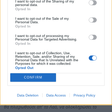
I want to opt-out of the Sharing of my
personal data.
είδια και άκουσα χωνιά που εσκούζασι απ’ τη γωνιά
Opted In
κλάματα και μνημόσυνα, ποτέ νέα χαρμόσυνα,
I want to opt-out of the Sale of my
κι άμμετρες είνιαι οι βολές(=φορές) πόχε η χώρα
Personal Data.
Opted In
εκλογές.
I want to opt-out of processing my
Ακού και του(ς) πολιτικούς με λόγους πολύ
Personal Data for Targeted Advertising.
Opted In
πειστικούς
που ξεγελούσι το Λαό το πρόβατο τ’ απολωλό
I want to opt-out of Collection, Use,
Retention, Sale, and/or Sharing of my
παίρνουσι ό,τι χρειάζονται, τη ψήφο και δε
Personal Data that Is Unrelated with the
Purposes for which it was collected.
σκιάζονται
Opted Out
τρώσι και πίνουσι καλά κι αποθηκεύουσι πολλά.
CONFIRM
Μα το σπουδαίο γεγονός έναι τ’ ο πλούσιος
«φτωχός»
Data Deletion
Data Access
Privacy Policy
όντιες πεθάνει, οριστικά και πάλι τα κηδευτικά
θα πλιερωθούσι απ’ το Λαό, να ολοκληρώσει το