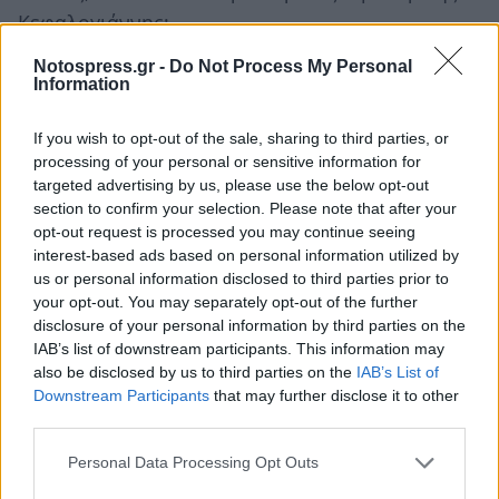
Κεφαλογιάννης;…
Notospress.gr -
Do Not Process My Personal
…κι ένα «ψάλσιμο» στο μανιάτικο – δωρικό γλωσσικό
Information
ιδίωμα από τον λαϊκό ποιητή τής Μάνης Πέτρο
If you wish to opt-out of the sale, sharing to third parties, or
Κασιδόκωστα που γράφτηκε σε παλαιότερο χρόνο,
processing of your personal or sensitive information for
αλλά διατηρεί την επικαιρότητά του χάρη στην
targeted advertising by us, please use the below opt-out
αναίδεια των ελεεινών πολιτικών μας:
section to confirm your selection. Please note that after your
opt-out request is processed you may continue seeing
interest-based ads based on personal information utilized by
Πολιτικοί: Δημόσια Δαπάνη
us or personal information disclosed to third parties prior to
Απ’ το Τριάντα(=1930) μέχρι επά (=επαδά, τώρα),
your opt-out. You may separately opt-out of the further
ογδόντα χρόνια μετρητά
disclosure of your personal information by third parties on the
IAB’s list of downstream participants. This information may
μου τα δώκ’ ο καλός Θεός κι είμαι γερός και δυνατός
also be disclosed by us to third parties on the
IAB’s List of
Στο δρόμο μου είδιεκα πολλά, τα
Downstream Participants
that may further disclose it to other
πλέα(=περισσότερα) ήτανε λοβά(=άσχημα)
third parties.
έζησα και τη γΚατοχή, σκλάβα η Ελλάδα και φτωχή.
Personal Data Processing Opt Outs
Είδια ΝΑΖΙδες Γερμανούς, τού Μουσουλίνι Ιταλούς