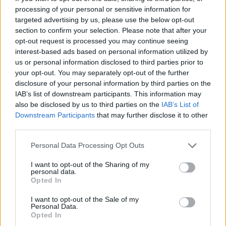
υψηλών απαιτήσεων και στον πελάτη πολύ
processing of your personal or sensitive information for
targeted advertising by us, please use the below opt-out
χαμηλού κόστους. «Ανοίγουν» μάλιστα το
section to confirm your selection. Please note that after your
πελατολόγιο τους και σε κλάδους που δεν θα
opt-out request is processed you may continue seeing
έπρεπε να τους ενδιαφέρουν ή να τους
interest-based ads based on personal information utilized by
us or personal information disclosed to third parties prior to
ενδιαφέρουν τόσο όπως είναι ειδικές
your opt-out. You may separately opt-out of the further
κατηγορίες (γάμος, live, κ.λ.π.) καθιστώντας έτσι
disclosure of your personal information by third parties on the
την θέση τους απολύτως ανταγωνιστική (και
IAB’s list of downstream participants. This information may
also be disclosed by us to third parties on the
IAB’s List of
κάποτε αντιδεοντολογική) έναντι της τοπικής
Downstream Participants
that may further disclose it to other
αγοράς.
third parties.
Personal Data Processing Opt Outs
TAGS:
ΕΡΓΑΣΙΑ
I want to opt-out of the Sharing of my
personal data.
Opted In
I want to opt-out of the Sale of my
Personal Data.
Opted In