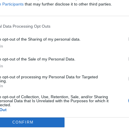
ου.
Participants
that may further disclose it to other third parties.
βάτια.
l Data Processing Opt Outs
κες, συνθέσεις, έπιπλα επαγγελματικού χώρου,
o opt-out of the Sharing of my personal data.
In
όσμησης, ευχέρεια στη διαμόρφωση
ρους, για κάθε ανάγκη, κάθε γούστο και για
o opt-out of the Sale of my Personal Data.
ναλλαγές σε σχέδια, χρώματα, υφάσματα και
In
θιστικό, Διπλή κρεβατοκάμαρα, παιδικό,
to opt-out of processing my Personal Data for Targeted
ing.
καθώς και επαγγελματικό χώρο.
In
 «σπίτι / Πολυμενάκου» συνεργάζόμαστε με
o opt-out of Collection, Use, Retention, Sale, and/or Sharing
ersonal Data that Is Unrelated with the Purposes for which it
κατασκευαστές και σχεδιαστές.
lected.
Out
υλών 101 Τηλέφωνο: 2731081787
CONFIRM