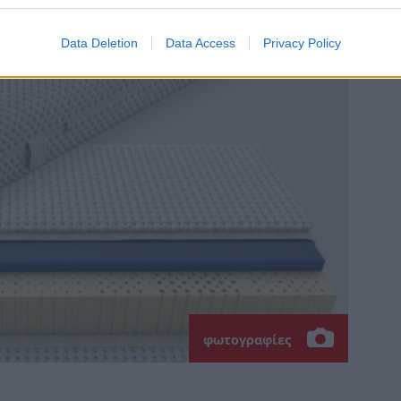
Data Deletion
Data Access
Privacy Policy
φωτογραφίες