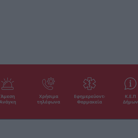
Άμεση
Χρήσιμα
Εφημερεύοντα
Κ.Ε.Π
Ανάγκη
τηλέφωνα
Φαρμακεία
Δήμων