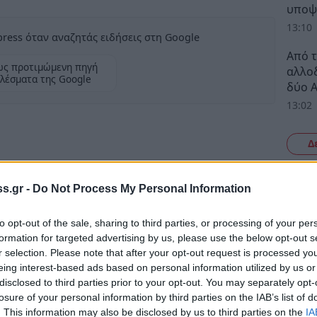
υποψ
13:10
ress όταν αναζητάς ειδήσεις στη Google
Από τ
ως προτιμώμενη πηγή
αλλοδ
λέσματα της Google
δύο 
13:02
Δ
 εμπειρία, συνέπεια και υπευθυνότητα στον
s.gr -
Do Not Process My Personal Information
T / PESROOM -, ανανεώνει την ταυτότητά της
 του Καταστήματός της. Με την επωνυμία
to opt-out of the sale, sharing to third parties, or processing of your per
ς.
formation for targeted advertising by us, please use the below opt-out s
r selection. Please note that after your opt-out request is processed y
eing interest-based ads based on personal information utilized by us or
 εταιρείες στον κλάδο του Επίπλου -
disclosed to third parties prior to your opt-out. You may separately opt-
losure of your personal information by third parties on the IAB’s list of
. This information may also be disclosed by us to third parties on the
IA