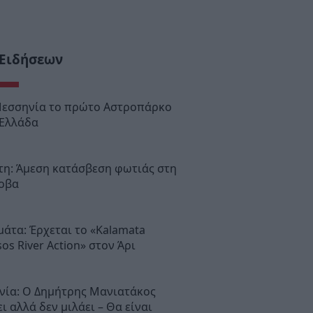
 Ειδήσεων
Μεσσηνία το πρώτο Αστροπάρκο
 Ελλάδα
τη: Άμεση κατάσβεση φωτιάς στη
οβα
άτα: Έρχεται το «Kalamata
os River Action» στον Άρι
νία: Ο Δημήτρης Μανιατάκος
ι αλλά δεν μιλάει – Θα είναι