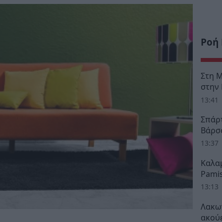
Ροή
Στη 
στην
13:41
Σπάρ
Βάρσ
13:37
Καλαμ
Pamis
13:13
Λακω
ακούε