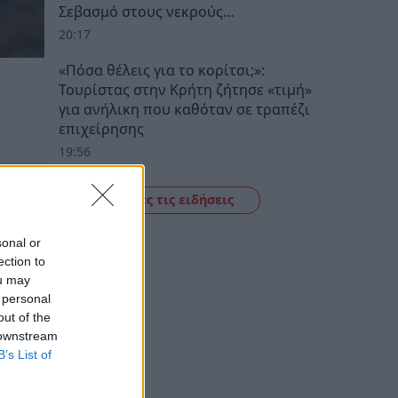
Σεβασμό στους νεκρούς…
20:17
«Πόσα θέλεις για το κορίτσι;»:
Τουρίστας στην Κρήτη ζήτησε «τιμή»
για ανήλικη που καθόταν σε τραπέζι
επιχείρησης
19:56
Δείτε όλες τις ειδήσεις
sonal or
ection to
ou may
 personal
out of the
 downstream
B’s List of