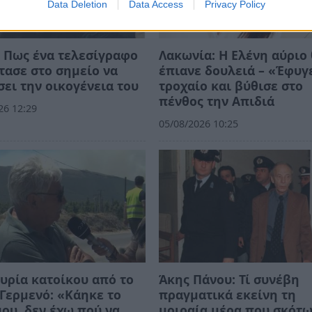
Data Deletion
Data Access
Privacy Policy
 Πως ένα τελεσίγραφο
Λακωνία: Η Ελένη αύριο
τασε στο σημείο να
έπιανε δουλειά – «Έφυγ
ει την οικογένεια του
τροχαίο και βύθισε στο
πένθος την Απιδιά
26 12:29
05/08/2026 10:25
υρία κατοίκου από το
Άκης Πάνου: Τί συνέβη
Γερμενό: «Κάηκε το
πραγματικά εκείνη τη
μου, δεν έχω πού να
μοιραία μέρα που σκότ