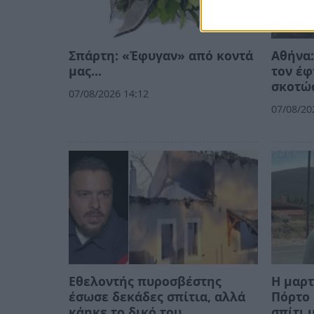
Σπάρτη: «Έφυγαν» από κοντά
Αθήνα:
μας…
τον έφ
σκοτώσ
07/08/2026 14:12
07/08/20
Εθελοντής πυροσβέστης
Η μαρτ
έσωσε δεκάδες σπίτια, αλλά
Πόρτο 
κάηκε το δικό του
σπίτι 