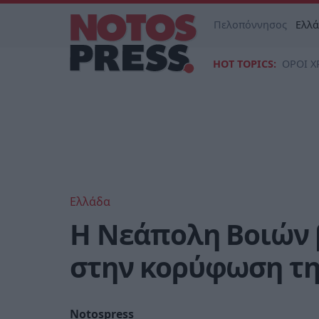
Πελοπόννησος
Ελλ
HOT TOPICS:
ΟΡΟΙ Χ
Ελλάδα
Η Νεάπολη Βοιών 
στην κορύφωση τη
Notospress