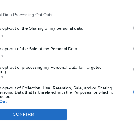
της τουριστικής κίνησης και οπωσδήποτε
l Data Processing Opt Outs
άλλα τουριστικά καταλύματα .
της ΔΕΗ εντός μιας ώρας που ειδοποιήθηκαν
o opt-out of the Sharing of my personal data.
ην βλάβη σε στύλο της ΔΕΗ δίπλα στο
In
o opt-out of the Sale of my Personal Data.
In
to opt-out of processing my Personal Data for Targeted
ing.
In
o opt-out of Collection, Use, Retention, Sale, and/or Sharing
ersonal Data that Is Unrelated with the Purposes for which it
lected.
Out
CONFIRM