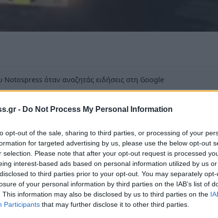
 Notospress όταν αναζητάς ειδήσεις στη Google
οσθήκη ως προτιμώμενη πηγή
τα αποτελέσματα της Google
s.gr -
Do Not Process My Personal Information
to opt-out of the sale, sharing to third parties, or processing of your per
formation for targeted advertising by us, please use the below opt-out s
r selection. Please note that after your opt-out request is processed y
eing interest-based ads based on personal information utilized by us or
disclosed to third parties prior to your opt-out. You may separately opt-
στην ηλεκτροδότηση της Νεάπολης Βοιών με
losure of your personal information by third parties on the IAB’s list of
τάση δυτικά της πόλης της, από αργά το
. This information may also be disclosed by us to third parties on the
IA
ο από την ΔΕΗ Μολάων λίγο πριν τις 10:00μ.μ.
Participants
that may further disclose it to other third parties.