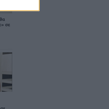
 θα
ε» σε
ωσε