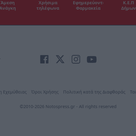
Άμεση
Χρήσιμα
Εφημερεύοντα
Κ.Ε.Π
Ανάγκη
τηλέφωνα
Φαρμακεία
Δήμων
r
η Εχεμύθειας
Όροι Χρήσης
Πολιτική κατά της Διαφθοράς
Τα
©2010-2026 Notospress.gr - All rights reserved