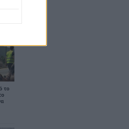
ό το
το
να