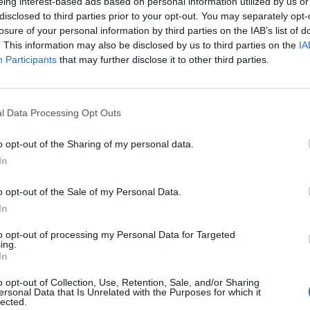
eing interest-based ads based on personal information utilized by us or
disclosed to third parties prior to your opt-out. You may separately opt-
 διαφορές, να αγκαλιάζουν τη
losure of your personal information by third parties on the IAB’s list of
ληλεγγύης προκειμένου να γνωρίσουν
. This information may also be disclosed by us to third parties on the
IA
ημιουργικό τρόπο.
Participants
that may further disclose it to other third parties.
ς «σταθμούς» δημιουργικής απασχόλησης,
κή, face painting, παιδικό βιβλιοπωλείο και
l Data Processing Opt Outs
υτοοργανωμένη και στο χώρο θα λειτουργεί
o opt-out of the Sharing of my personal data.
φαγητό για να καλυφθούν τα έξοδα. Η είσοδος
In
o opt-out of the Sale of my Personal Data.
ιορτή γεννήθηκε μέσα από την όλο και
In
 οικογενειών με μικρά παιδιά, στο ετήσιο
Zone που διοργανώνει η Antinazi Zone - YRE τα
to opt-out of processing my Personal Data for Targeted
ing.
ές της Ελλάδας.
In
o opt-out of Collection, Use, Retention, Sale, and/or Sharing
ersonal Data that Is Unrelated with the Purposes for which it
lected.