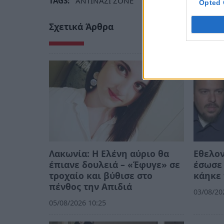
TAGS:
ANTINAZI ZONE
ΑΝΤΙΡΑΤΣΙΣΤΙΚΟ ΦΕΣΤ
Opted 
Σχετικά Άρθρα
Λακωνία: Η Ελένη αύριο θα
Εθελο
έπιανε δουλειά – «Έφυγε» σε
έσωσε 
τροχαίο και βύθισε στο
κάηκε 
πένθος την Απιδιά
03/08/20
05/08/2026 10:25