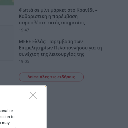
Φωτιά σε μίνι μάρκετ στο Κρανίδι –
Καθοριστική η παρέμβαση
πυροσβέστη εκτός υπηρεσίας
19:47
MERE Ελλάς: Παρέμβαση των
Επιμελητηρίων Πελοποννήσου για τη
συνέχιση της λειτουργίας της
19:05
Δείτε όλες τις ειδήσεις
sonal or
ection to
ou may