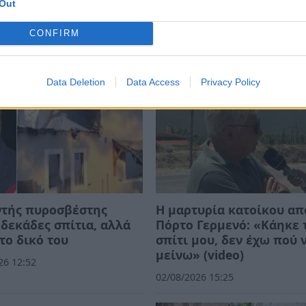
ΙΒΑΛ
ΡΑΤΣΙΣΜΟΣ
ΚΟΙΝΩΝΙΑ
Out
CONFIRM
Data Deletion
Data Access
Privacy Policy
ντής πυροσβέστης
Η μαρτυρία κατοίκου απ
δεκάδες σπίτια, αλλά
Πόρτο Γερμενό: «Κάηκε 
το δικό του
σπίτι μου, δεν έχω πού 
μείνω» (video)
26 12:52
02/08/2026 15:25