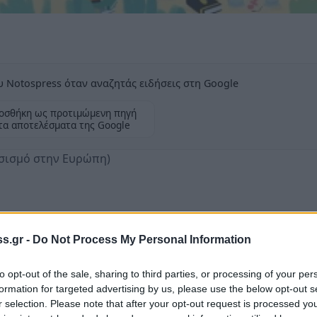
 Notospress όταν αναζητάς ειδήσεις στη Google
οσθήκη ως προτιμώμενη πηγή
τα αποτελέσματα της Google
ατσισμό στην Ευρώπη)
s.gr -
Do Not Process My Personal Information
αιδιά διοργανώνεται αυτή την Κυριακή 15
Λαμπρινή από τις 17:30, το Αntinazi Zone –
to opt-out of the sale, sharing to third parties, or processing of your per
 Γιορτή.
formation for targeted advertising by us, please use the below opt-out s
r selection. Please note that after your opt-out request is processed y
διά, που σαν στόχο έχει να μάθουν να