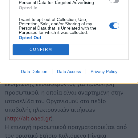
Δεκεμβρίου του έτους κατάρτισής του.
Personal Data for Targeted Advertising.
Opted In
ΠΩΣ ΓΙΝΕΤΑΙ Η ΠΡΟΣΛΗΨΗ
I want to opt-out of Collection, Use,
Η πρόσληψη του προσωπικού για εκτέλεση
Retention, Sale, and/or Sharing of my
Personal Data that Is Unrelated with the
έργων με αυτεπιστασία γίνεται από τους
Purposes for which it was collected.
Opted Out
Δήμους.
Οι φορείς πρόσληψης λαμβάνουν από τον ΟΑΕΔ
CONFIRM
κωδικό ηλεκτρονικής πρόσβασης στο σύστημα
ηλεκτρονικής αίτησης του ΟΑΕΔ και στη
Data Deletion
Data Access
Privacy Policy
συνέχεια υποβάλλουν την ηλεκτρονική αίτηση
εκδήλωσης ενδιαφέροντος για πρόσληψη
προσωπικού, η οποία είναι αναρτημένη στην
ιστοσελίδα του Οργανισμού στο πεδίο
υποβολής ηλεκτρονικών αιτήσεων
(
http://ait.oaed.gr
).
Η επιλογή προσωπικού πραγματοποιείται από
τον οριστικό Ετήσιο Κυλιόμενο Πίνακα