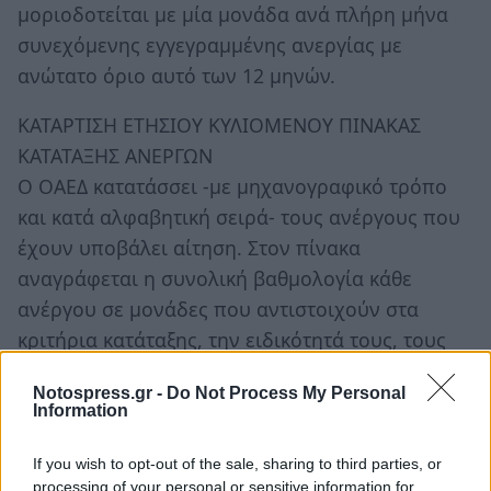
μοριοδοτείται με μία μονάδα ανά πλήρη μήνα
συνεχόμενης εγγεγραμμένης ανεργίας με
ανώτατο όριο αυτό των 12 μηνών.
ΚΑΤΑΡΤΙΣΗ ΕΤΗΣΙΟΥ ΚΥΛΙΟΜΕΝΟΥ ΠΙΝΑΚΑΣ
ΚΑΤΑΤΑΞΗΣ ΑΝΕΡΓΩΝ
Ο ΟΑΕΔ κατατάσσει -με μηχανογραφικό τρόπο
και κατά αλφαβητική σειρά- τους ανέργους που
έχουν υποβάλει αίτηση. Στον πίνακα
αναγράφεται η συνολική βαθμολογία κάθε
ανέργου σε μονάδες που αντιστοιχούν στα
κριτήρια κατάταξης, την ειδικότητά τους, τους
φορείς στους οποίους έχουν δηλώσει ότι
Notospress.gr -
Do Not Process My Personal
επιθυμούν κατά προτεραιότητα να προσληφθού
Information
ν.
Ο ΟΑΕΔ επεξεργάζεται ηλεκτρονικά τις αιτήσεις
If you wish to opt-out of the sale, sharing to third parties, or
processing of your personal or sensitive information for