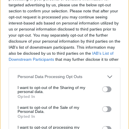
των ανέργων και καταρτίζει τον προσωρινό
targeted advertising by us, please use the below opt-out
Ετήσιο Κυλιόμενο Πίνακα Κατάταξης Ανέργων,
section to confirm your selection. Please note that after your
που αναρτάται στους δικτυακούς τόπους του
opt-out request is processed you may continue seeing
interest-based ads based on personal information utilized by
ΟΑΕΔ (
www.oaed.gr
) και του ΑΣΕΠ.
us or personal information disclosed to third parties prior to
(
www.asep.gr
). Πάνω στην αρχική αυτή κατάταξη
your opt-out. You may separately opt-out of the further
επιτρέπεται η άσκηση ένστασης στο ΑΣΕΠ από
disclosure of your personal information by third parties on the
IAB’s list of downstream participants. This information may
τους υποψηφίους μέσα σε προθεσμία 10
also be disclosed by us to third parties on the
IAB’s List of
ημερολογιακών ημερών από την επόμενη της
Downstream Participants
that may further disclose it to other
ανάρτησης στο διαδίκτυο. Στο διάστημα αυτό
third parties.
γίνονται από τον ΟΑΕΔ τυχόν μεταβολές που
Personal Data Processing Opt Outs
υποδεικνύονται από το ΑΣΕΠ. Στη συνέχεια
I want to opt-out of the Sharing of my
συντάσσεται ο Ετήσιος Κυλιόμενος Πίνακας
personal data.
Κατάταξης Ανέργων, ο οποίος εγκρίνεται από το
Opted In
ΑΣΕΠ και αναρτάται στους δικτυακούς τόπους
I want to opt-out of the Sale of my
Personal Data.
του ΟΑΕΔ και του ΑΣΕΠ και ο οποίος έχει ισχύ
Opted In
από την ανάρτησή του και μέχρι την 31η
I want to opt-out of processing my