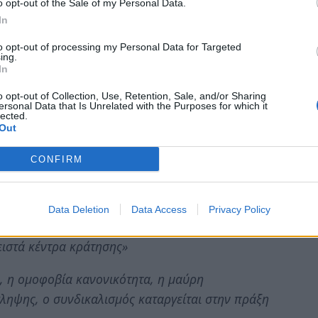
o opt-out of the Sale of my Personal Data.
In
 στελέχη και τα μέλη της ενσωματώνονται στα
to opt-out of processing my Personal Data for Targeted
ημαντικές, θεσμικές θέσεις
ing.
In
 αστικά κέντρα, με απρόκλητες επιθέσεις,
o opt-out of Collection, Use, Retention, Sale, and/or Sharing
εχή επιδεικτική παρουσία, δημιουργώντας ένα
ersonal Data that Is Unrelated with the Purposes for which it
lected.
γμα «νόμος και τάξη»
Out
κδιώκονται από τους κατειλημμένους χώρους,
CONFIRM
διά τους να πηγαίνουν σχολείο, για να βρεθούν
» στη μέση του πουθενά χωρίς ΑΜΚΑ
Data Deletion
Data Access
Privacy Policy
λαμβάνονται και κρατούνται στα σύγχρονα
ειστά κέντρα κράτησης»
α, η ομοφοβία κανονικότητα, η μαύρη
ηψης, ο συνδικαλισμός καταργείται στην πράξη