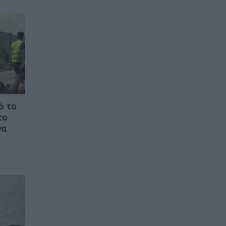
ό το
το
να