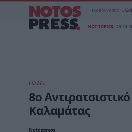
Πελοπόννησος
Ελλ
HOT TOPICS:
ΟΡΟΙ Χ
Ελλάδα
8o Αντιρατσιστικό
Καλαμάτας
Notospress