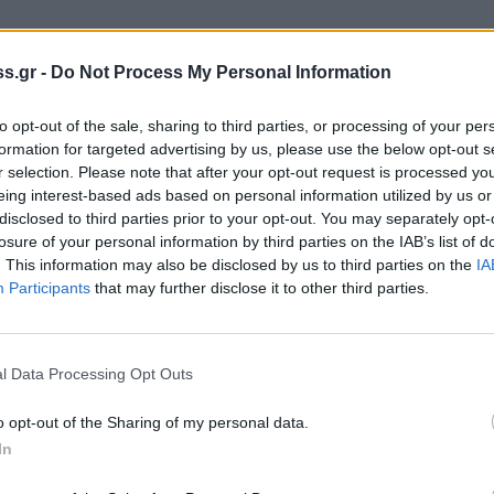
s.gr -
Do Not Process My Personal Information
Αυτοσχέδια Σκηνή
to opt-out of the sale, sharing to third parties, or processing of your per
formation for targeted advertising by us, please use the below opt-out s
ς": η περίπτωση των Εξαρχείων
r selection. Please note that after your opt-out request is processed y
eing interest-based ads based on personal information utilized by us or
ες ΚΕΝΟ ΔΙΚΤΥΟ, ΟΑ Μετανάστες Εξαρχείων,
disclosed to third parties prior to your opt-out. You may separately opt-
losure of your personal information by third parties on the IAB’s list of
. This information may also be disclosed by us to third parties on the
IA
Participants
that may further disclose it to other third parties.
l Data Processing Opt Outs
ώτης Βιώνης
o opt-out of the Sharing of my personal data.
σιστικό Φεστιβαλ Καλαματάς;
In