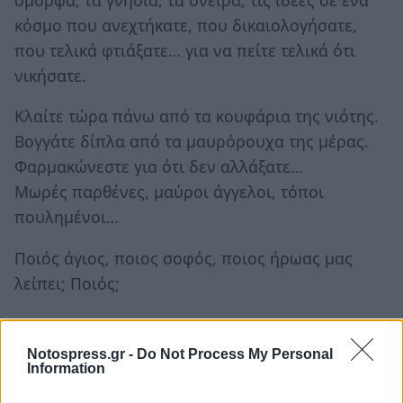
κόσμο που ανεχτήκατε, που δικαιολογήσατε,
που τελικά φτιάξατε… για να πείτε τελικά ότι
νικήσατε.
Κλαίτε τώρα πάνω από τα κουφάρια της νιότης.
Βογγάτε δίπλα από τα μαυρόρουχα της μέρας.
Φαρμακώνεστε για ότι δεν αλλάξατε…
Μωρές παρθένες, μαύροι άγγελοι, τόποι
πουλημένοι…
Ποιός άγιος, ποιος σοφός, ποιος ήρωας μας
λείπει; Ποιός;
TAGS:
ΚΟΙΝΩΝΙΑ
Notospress.gr -
Do Not Process My Personal
Information