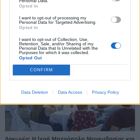
Personal Data.
Opted In
I want to opt-out of processing my
Personal Data for Targeted Advertising.
Λακωνία: Το τελευταίο δρομολόγιο «γη -
Opted In
ουρανός» του Μιχάλη που τόσοι αγάπησαν
I want to opt-out of Collection, Use,
08/08/2026 09:05
Retention, Sale, and/or Sharing of my
Personal Data that Is Unrelated with the
Purposes for which it was collected.
Opted Out
CONFIRM
Data Deletion
Data Access
Privacy Policy
Λακωνία: Η Ιερή Μητρόπολη Μονεμβασίας και