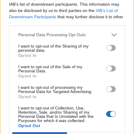
IAB’s list of downstream participants. This information may
Ξεθαρρεύει βλέποντας τον αμετροεπή
also be disclosed by us to third parties on the
IAB’s List of
αντιπρόεδρο να αυθαδιάζει, να κουνάει με κακία
Downstream Participants
that may further disclose it to other
third parties.
το δάχτυλο στους αντιπάλους, να μέμφεται και
να κάνει μαθήματα στους πάντες. Ο
Βενιζέλος
.
Personal Data Processing Opt Outs
Αυτός, που νομοθέτησε την πλήρη ατιμωρησία
I want to opt-out of the Sharing of my
των πολιτικών, την ασυδοσία των καναλιών, και
personal data.
Opted In
πριν από λίγους μόνο μήνες την αναδρομική
ατιμωρησία του εαυτού του για την σωτηρία της
I want to opt-out of the Sale of my
Personal Data.
Proton. Αυτός ο αμετροεπής αρχιτέκτονας “πίσω
Opted In
από τα κύρια νομοθετήματα ασπίδα του
I want to opt-out of processing my
πολιτικού συστήματος και του ζωτικού του
Personal Data for Targeted Advertising.
Opted In
χώρου” (όπως δημόσια του έγραψε ο
δημοσιογράφος Κώστας Βαξεβάνης) έχει το
I want to opt-out of Collection, Use,
Retention, Sale, and/or Sharing of my
θράσος να λέει ότι αγωνίζεται για τη σωτηρία
Personal Data that Is Unrelated with the
Purposes for which it was collected.
της χώρας.
Opted Out
Αλλά τι να περιμένεις απ' όλους αυτούς; Εδώ και