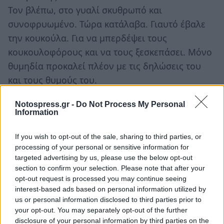
Τον βλέπω, στο γυαλί σκυθρωπό και
συνοφρυωμένο. Τώρα κατάλαβα. Γιαυτό έβαλε
την κουκούλα. Για να μπερδέψει τους
κουκουλοφόρους και να τους ξεσκεπάσει. Μόνο
θυμηδία προκαλεί πλέον με τις δηλώσεις του
και τους θυμούς του.
Από κοντά κι ο ανεκδιήγητος
Γιωργάκης
. Κάτι
Notospress.gr -
Do Not Process My Personal
Information
είπε κι αυτός. Να πω την αλήθεια δεν θυμάμαι.
Ποιος προσέχει πλέον το τι λέει ο Γιωργάκης.
If you wish to opt-out of the sale, sharing to third parties, or
Δεν αξίζει ούτε να ασχοληθείς μαζί του σε
processing of your personal or sensitive information for
επίπεδο λογικής. Έχει αρχίσει όμως να
targeted advertising by us, please use the below opt-out
section to confirm your selection. Please note that after your
καταλαβαίνει ότι τον περιμένει Γουδί και
opt-out request is processed you may continue seeing
τρέχοντας συσπειρώνεται πίσω από τον
interest-based ads based on personal information utilized by
αδίστακτο, εξουσιομανή Βενιζέλο, πιστεύοντας
us or personal information disclosed to third parties prior to
your opt-out. You may separately opt-out of the further
ότι ίσως σωθεί.
disclosure of your personal information by third parties on the