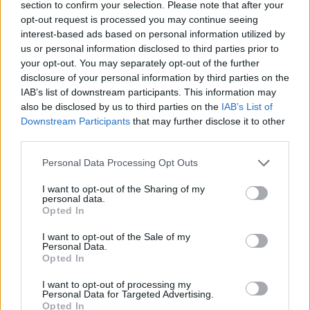
Σχετικά Άρθρα
section to confirm your selection. Please note that after your
opt-out request is processed you may continue seeing
interest-based ads based on personal information utilized by
us or personal information disclosed to third parties prior to
your opt-out. You may separately opt-out of the further
disclosure of your personal information by third parties on the
IAB’s list of downstream participants. This information may
also be disclosed by us to third parties on the
IAB’s List of
Downstream Participants
that may further disclose it to other
third parties.
Personal Data Processing Opt Outs
I want to opt-out of the Sharing of my
personal data.
Opted In
I want to opt-out of the Sale of my
Προαστιακός: Προχωρά η επέκταση της
Personal Data.
γραμμής προς το Λουτράκι – Οι νέοι σταθμοί
Opted In
(video)
I want to opt-out of processing my
08/08/2026 11:34
Personal Data for Targeted Advertising.
Opted In