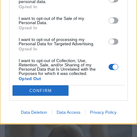
personal data.
Opted In
I want to opt-out of the Sale of my
Personal Data.
Opted In
I want to opt-out of processing my
Personal Data for Targeted Advertising.
Opted In
I want to opt-out of Collection, Use,
Retention, Sale, and/or Sharing of my
Personal Data that Is Unrelated with the
Purposes for which it was collected.
Opted Out
Τα 3 Στοιχειωμένα Μέρη στην Ελλάδα και οι
γεμάτες μυστήριο ιστορίες τους
CONFIRM
05/08/2026 12:30
Data Deletion
Data Access
Privacy Policy