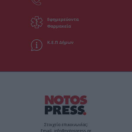
Εφημερεύοντα
Φαρμακεία
Κ.Ε.Π Δήμων
Στοιχεία επικοινωνίας:
Email. info@notospress.gr