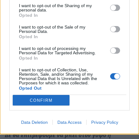
Απεργιακός συναγερμός σε κάθε σχολείο, σε
I want to opt-out of the Sharing of my
personal data.
κάθε χώρο δουλειάς
. Ο άθλιος τρόπος, με τον
Opted In
οποίο η κυβέρνηση εκμεταλλεύεται την έξαρση της
I want to opt-out of the Sale of my
πανδημίας, για να κάνει πράξη τα πιο αρρωστημένα
Personal Data.
Opted In
όνειρα της εργοδοσίας, πρέπει να της γυρίσει
μπούμερανγκ.
I want to opt-out of processing my
Personal Data for Targeted Advertising.
Opted In
Η κυβέρνηση να πάρει όλα εκείνα τα μέτρα,
I want to opt-out of Collection, Use,
προκειμένου να διασφαλίσει την ομαλή δια
Retention, Sale, and/or Sharing of my
Personal Data that Is Unrelated with the
ζώσης λειτουργία των σχολείων, εδώ και τώρα
Purposes for which it was collected.
να επιτάξει τον ιδιωτικό τομέα υγείας και να μην
Opted Out
κάνει παζάρια για δωράκια στους κλινικάρχες.
CONFIRM
Όλοι στον αγώνα, όλοι στην οργάνωση της
αντεπίθεσης!
Data Deletion
Data Access
Privacy Policy
Δε θα επιτρέψουμε να μπει στον γύψο η