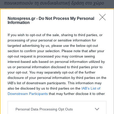
ποινικοποιούν τη συνδικαλιστική δράση στο χώρο
δουλειάς, ώστε αύριο να προλάβουν “τους σεισμούς
που μέλλονται για να ΄ρθουν”.
Δε θα τους περάσει!
Notospress.gr -
Do Not Process My Personal
Information
Όπως το οργανωμένο κίνημα τους χάλασε τα
σχέδια με την αξιολόγηση στο Δημόσιο, με την
If you wish to opt-out of the sale, sharing to third parties, or
προσπάθεια να μπουν κάμερες στις τάξεις, με τις
processing of your personal or sensitive information for
ψευδοεκλογές για τα Υπηρεσιακά Συμβούλια,
targeted advertising by us, please use the below opt-out
section to confirm your selection. Please note that after your
όπως “έσπασε” στην πράξη την απαγόρευση του
opt-out request is processed you may continue seeing
εορτασμού του Πολυτεχνείου, τηρώντας όλα τα
interest-based ads based on personal information utilized by
μέτρα προστασίας, έτσι θα τους χαλάσει και τα
us or personal information disclosed to third parties prior to
your opt-out. You may separately opt-out of the further
σχέδια να βάλουν τις διεκδικήσεις μας στο γύψο!
disclosure of your personal information by third parties on the
IAB’s list of downstream participants. This information may
Η πάλη του λαού θα ανατρέψει τα σχέδιά τους!
also be disclosed by us to third parties on the
IAB’s List of
Αυτό το νομοσχέδιο θα μείνει στα χαρτιά!
Downstream Participants
that may further disclose it to other
third parties.
Τώρα είναι ώρα απάντησης στην ολομέτωπη
Personal Data Processing Opt Outs
επίθεση της κυβέρνησης και των εργοδοτών.