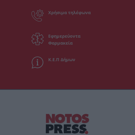
Χρήσιμα τηλέφωνα
Εφημερεύοντα
Φαρμακεία
Κ.Ε.Π Δήμων