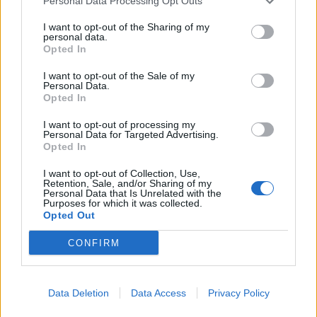
Το πρόγραμμα
Personal Data Processing Opt Outs
I want to opt-out of the Sharing of my
Το πρόγραμμα σχεδιάστηκε για όσους
personal data.
Opted In
ενδιαφέρονται να εργαστούν στον τομέα της
πληροφορικής, προσφέρεται στα ελληνικά και
I want to opt-out of the Sale of my
Personal Data.
παρέχεται δωρεάν από τη Cisco Hellas στον
Opted In
ΟΑΕΔ και στους ανέργους, στο πλαίσιο της
I want to opt-out of processing my
εταιρικής κοινωνικής ευθύνης.
Personal Data for Targeted Advertising.
Opted In
Με την επιτυχή ολοκλήρωσή της, οι
I want to opt-out of Collection, Use,
καταρτιζόμενοι θα αποκτήσουν Πιστοποιητικό
Retention, Sale, and/or Sharing of my
Personal Data that Is Unrelated with the
Ολοκλήρωσης αλλά και Ψηφιακό Πιστοποιητικό
Purposes for which it was collected.
Opted Out
(Digital Badge) των γνώσεων και δεξιοτήτων που
απέκτησαν.
CONFIRM
Πληροφορίες
Data Deletion
Data Access
Privacy Policy
Για περισσότερες πληροφορίες, οι