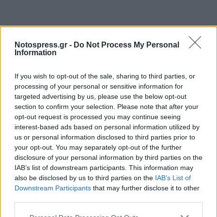
Notospress.gr -
Do Not Process My Personal
Information
If you wish to opt-out of the sale, sharing to third parties, or
processing of your personal or sensitive information for
targeted advertising by us, please use the below opt-out
section to confirm your selection. Please note that after your
opt-out request is processed you may continue seeing
interest-based ads based on personal information utilized by
us or personal information disclosed to third parties prior to
Ο ΟΑΕΔ θα αποστείλει άμεσα μήνυμα
your opt-out. You may separately opt-out of the further
ηλεκτρονικού ταχυδρομείου (email) στους 2.857
disclosure of your personal information by third parties on the
ωφελούμενους με αναλυτικές οδηγίες για τον
IAB’s list of downstream participants. This information may
also be disclosed by us to third parties on the
IAB’s List of
τρόπο εγγραφής τους στη διαδικτυακή
Downstream Participants
that may further disclose it to other
πλατφόρμα του Cisco Networking Academy.
third parties.