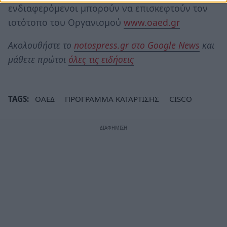
ενδιαφερόμενοι μπορούν να επισκεφτούν τον
ιστότοπο του Οργανισμού
www.oaed.gr
Ακολουθήστε το
notospress.gr στο Google News
και
μάθετε πρώτοι
όλες τις ειδήσεις
TAGS:
ΟΑΕΔ
ΠΡΟΓΡΑΜΜΑ ΚΑΤΑΡΤΙΣΗΣ
CISCO