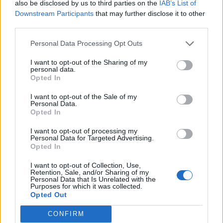
also be disclosed by us to third parties on the
IAB’s List of
των δασών.
Downstream Participants
that may further disclose it to other
third parties.
Το ΣτΕ ακύρωσε και την εξαίρεση από τη δασική
Personal Data Processing Opt Outs
νομοθεσία περιοχών εντός οικισμών, που είχαν
οριοθετηθεί με απρόσφορες ρυθμίσεις ή
I want to opt-out of the Sharing of my
personal data.
διοικητικές εγκυκλίους και όχι σύμφωνα με την
Opted In
πάγια σχετική νομοθεσία.
I want to opt-out of the Sale of my
Personal Data.
Opted In
Ακολουθήστε το
notospress.gr
στο Google News και
μάθετε πρώτοι
όλες τις ειδήσεις
I want to opt-out of processing my
Personal Data for Targeted Advertising.
Opted In
I want to opt-out of Collection, Use,
TAGS:
ΣΤΕ
ΔΑΣΙΚΟΙ ΧΑΡΤΕΣ
ΠΕΡΙΒΑΛΛΟΝ
Retention, Sale, and/or Sharing of my
Personal Data that Is Unrelated with the
ΟΙΚΟΔΟΜΙΚΕΣ ΑΔΕΙΕΣ
Purposes for which it was collected.
Opted Out
CONFIRM