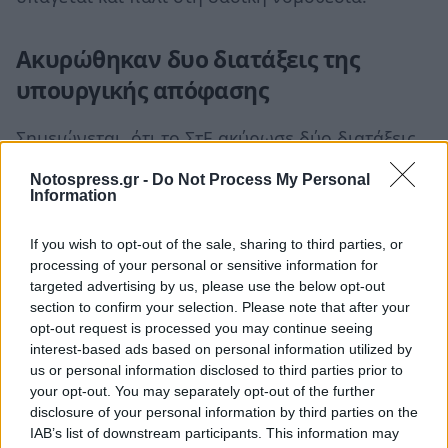
Ακυρώθηκαν δυο διατάξεις της
υπουργικής απόφασης
Σημειώνεται, ότι το ΣτΕ ακύρωσε δύο διατάξεις
της υπουργικής απόφασης που είχε
Notospress.gr -
Do Not Process My Personal
προσβληθεί. Αρχικά ακύρωσε ως
Information
αντισυνταγματικές τις διατάξεις που εξαιρούσαν
If you wish to opt-out of the sale, sharing to third parties, or
από τη δασική νομοθεσία εκτάσεις για τις οποίες
processing of your personal or sensitive information for
είχαν εκδοθεί οικοδομικές άδειες, στην
targeted advertising by us, please use the below opt-out
περίπτωση που αυτές δεν έχουν ακόμη
section to confirm your selection. Please note that after your
opt-out request is processed you may continue seeing
υλοποιηθεί, καθώς κρίθηκε ότι η εφαρμογή της
interest-based ads based on personal information utilized by
διάταξης αυτής θα επέτρεπε την εκχέρσωση
us or personal information disclosed to third parties prior to
δασικών εκτάσεων, για πρώτη φορά σήμερα, με
your opt-out. You may separately opt-out of the further
disclosure of your personal information by third parties on the
σκοπό την ανέγερση κτιρίων, γεγονός αντίθετο
IAB’s list of downstream participants. This information may
με την ήδη ισχύουσα συνταγματική προστασία