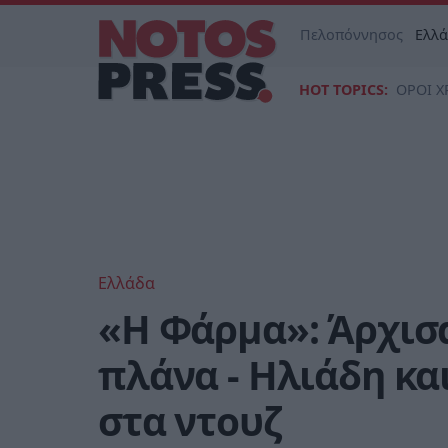
Πελοπόννησος
Ελλ
HOT TOPICS:
ΟΡΟΙ Χ
Ελλάδα
«Η Φάρμα»: Άρχισα
πλάνα - Ηλιάδη κα
στα ντουζ