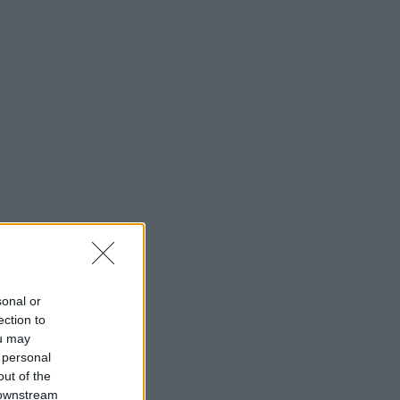
sonal or
ection to
ou may
 personal
out of the
 downstream