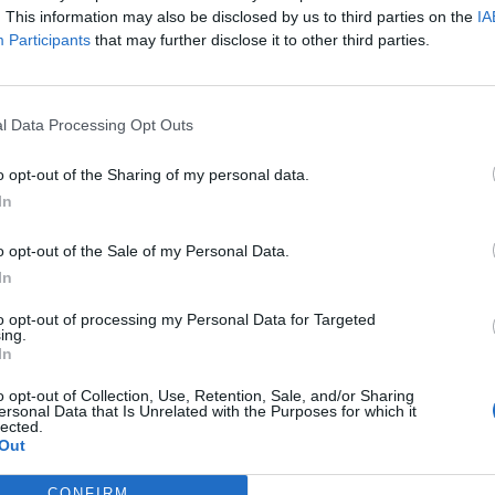
. This information may also be disclosed by us to third parties on the
IA
Participants
that may further disclose it to other third parties.
l Data Processing Opt Outs
o opt-out of the Sharing of my personal data.
In
o opt-out of the Sale of my Personal Data.
In
to opt-out of processing my Personal Data for Targeted
ing.
φωτογραφίες
In
o opt-out of Collection, Use, Retention, Sale, and/or Sharing
ersonal Data that Is Unrelated with the Purposes for which it
ελική Ηλιάδη – Με ποιον τσακώθηκε για
lected.
Out
CONFIRM