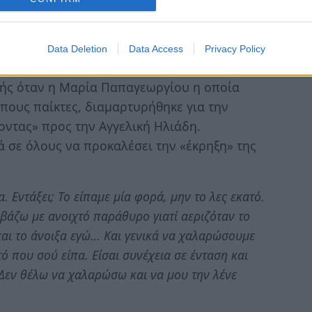
 για την πρώτη ένταση με «πρωταγωνίστρια»
υμπρωταγωνίστρια» την
Μαρία
Data Deletion
Data Access
Privacy Policy
κής όταν η Μαρία Παπαγεωργίου η οποία
πους παίκτες, διαμαρτυρήθηκε για την
ντας» προς την Αγγελική Ηλιάδη.
σε όλους να προκαλέσει την «έκρηξη» της
 Εντάξει; Το είπαμε μία φορά, μην το λες εκατό.
 βάζω με ανοιχτό παράθυρο γιατί αεριζόταν το
και το άνοιξα εγώ… Και γενικά να χαλαρώσουμε
τό που σού είπα. Είσαι συνέχεια σε ένταση και
. Δεν θέλω να χαλαρώσω και να μου την λένε