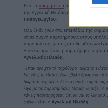
Ένα… α
ποσμητικό α
ποτέλεσε την αφορμή
την Αγγελική Ηλιάδη στη Φάρμα και «σ
Παπαγεωργίου
.
Όλα ξεκίνησαν στο επεισόδιο της Κυρια
κάνει συχνά παρατηρήσεις στους υπόλοι
παρουσία αρώματος στο δωμάτιο «δείχνο
Αποτέλεσμα ήταν η παρατήρηση μπροστά 
Αγγελικής Ηλιάδη
.
«
Ήταν ανοιχτό το παράθυρο, τώρα το έκλεισα.
Και χθες το είπατε. Εγώ έβαλα άρωμα και θα
δωμάτιο όλη μέρα. Δεν το άνοιξε καμιά σας 
λίγο με τις παρατηρήσεις Μαρία. Εντάξει; Αυ
κάνεις παρατηρήσεις. Ότι να ναι το λες εσύ
εμένα
» είπε η
Αγγελική Ηλιάδη
.