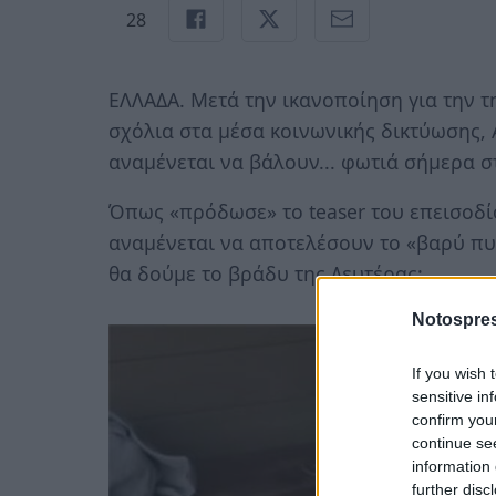
28
ΕΛΛΑΔΑ. Μετά την ικανοποίηση για την τη
σχόλια στα μέσα κοινωνικής δικτύωσης,
αναμένεται να βάλουν... φωτιά σήμερα στ
Όπως «πρόδωσε» το teaser του επεισοδίο
αναμένεται να αποτελέσουν το «βαρύ πυρο
θα δούμε το βράδυ της Δευτέρας:
Notospres
If you wish 
sensitive in
confirm you
continue se
information 
further disc