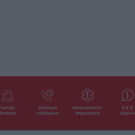
Άμεση
Χρήσιμα
Εφημερεύοντα
Κ.Ε.Π
Ανάγκη
τηλέφωνα
Φαρμακεία
Δήμων