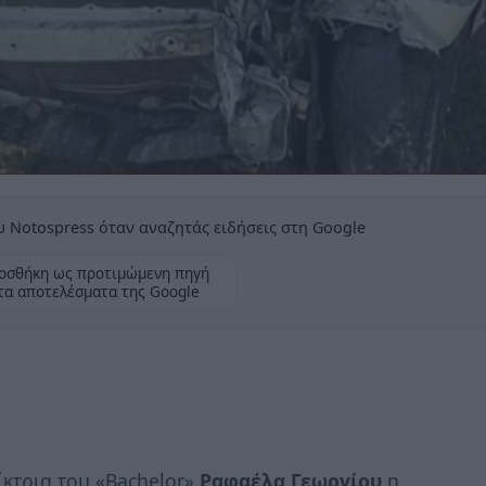
 Notospress όταν αναζητάς ειδήσεις στη Google
οσθήκη ως προτιμώμενη πηγή
τα αποτελέσματα της Google
κτρια του «Bachelor»
Ραφαέλα Γεωργίου
η