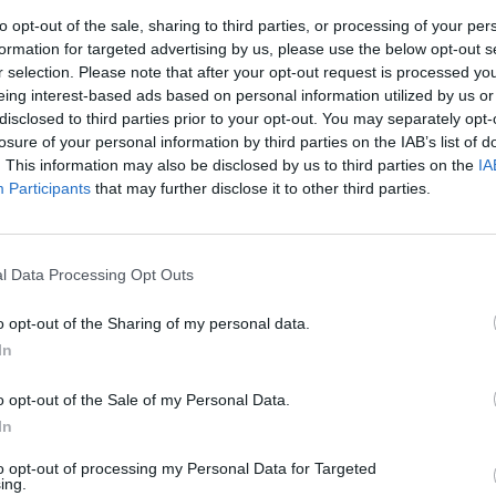
γα και προσκύνησα»
ανέφερε η Ραφαέλα
to opt-out of the sale, sharing to third parties, or processing of your per
νης την προστάτευσε από τα χειρότερα:
formation for targeted advertising by us, please use the below opt-out s
r selection. Please note that after your opt-out request is processed y
 τραυματισμός από το ατύχημα ήταν ο
eing interest-based ads based on personal information utilized by us or
disclosed to third parties prior to your opt-out. You may separately opt-
α αμέσως στο νοσοκομείο, μου έκαναν αξονικό
losure of your personal information by third parties on the IAB’s list of
δειξαν εντάξει, εκτός από ένα κάταγμα στο στέρνο
. This information may also be disclosed by us to third parties on the
IA
ν παίκτρια του «Bachelor.
Participants
that may further disclose it to other third parties.
l Data Processing Opt Outs
o opt-out of the Sharing of my personal data.
In
o opt-out of the Sale of my Personal Data.
In
to opt-out of processing my Personal Data for Targeted
ing.