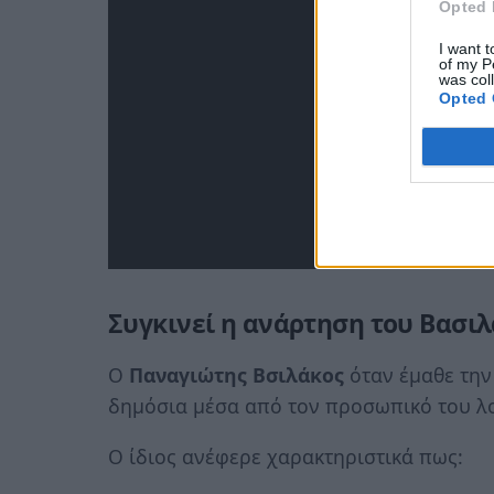
Opted 
I want t
of my P
was col
Opted 
Συγκινεί η ανάρτηση του Βασιλ
Ο
Παναγιώτης Βσιλάκος
όταν έμαθε την
δημόσια μέσα από τον προσωπικό του λο
Ο ίδιος ανέφερε χαρακτηριστικά πως: