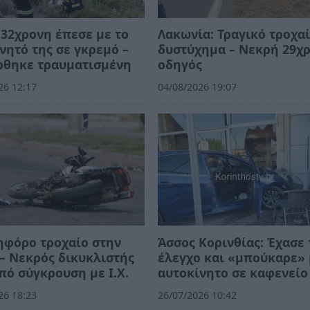
 32χρονη έπεσε με το
Λακωνία: Τραγικό τροχα
νητό της σε γκρεμό –
δυστύχημα – Νεκρή 29χ
ρθηκε τραυματισμένη
οδηγός
26 12:17
04/08/2026 19:07
ηφόρο τροχαίο στην
Άσσος Κορινθίας: Έχασε 
– Νεκρός δικυκλιστής
έλεγχο και «μπούκαρε» 
πό σύγκρουση με Ι.Χ.
αυτοκίνητο σε καφενείο
26 18:23
26/07/2026 10:42