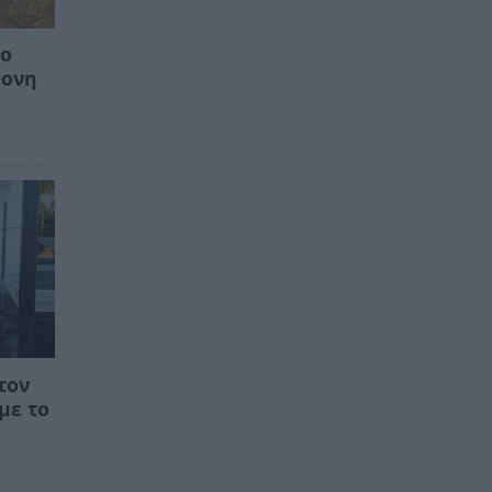
ίο
ρονη
τον
με το